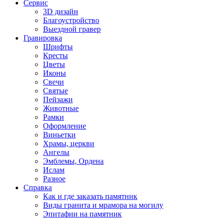
Сервис
3D дизайн
Благоустройство
Выездной гравер
Гравировка
Шрифты
Кресты
Цветы
Иконы
Свечи
Святые
Пейзажи
Животные
Рамки
Оформление
Виньетки
Храмы, церкви
Ангелы
Эмблемы, Ордена
Ислам
Разное
Справка
Как и где заказать памятник
Виды гранита и мрамора на могилу
Эпитафии на памятник