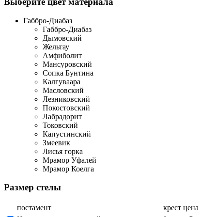
Выберите цвет материала
Габбро-Диабаз
Габбро-Диабаз
Дымовский
Жельтау
Амфиболит
Мансуровский
Сопка Бунтина
Калгуваара
Масловский
Лезниковский
Покостовский
Лабрадорит
Токовский
Капустинский
Змеевик
Лисья горка
Мрамор Уфалей
Мрамор Коелга
Размер стелы
постамент
крест
цена