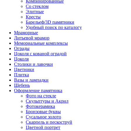
Комбинированные
Со стеклом
Элитные
Кресты
Барельеф/3D памятники
Удобный поиск по каталогу
Мраморные
Литьевой мрамор
Мемориальные комплексы
Ограды
Цоколя с кованой оградой
Цоколя
Столики и лавочки
Цветники
Плитка
Вазы и лампадки
Щебень
Оформление памятника
Фото на стекле
Скульптуры и Акрил
Фотокерамика
Бронзовые буквы
Сусальное золото
Скарпель и пескоструй
Цветной портрет