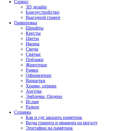
Сервис
3D дизайн
Благоустройство
Выездной гравер
Гравировка
Шрифты
Кресты
Цветы
Иконы
Свечи
Святые
Пейзажи
Животные
Рамки
Оформление
Виньетки
Храмы, церкви
Ангелы
Эмблемы, Ордена
Ислам
Разное
Справка
Как и где заказать памятник
Виды гранита и мрамора на могилу
Эпитафии на памятник