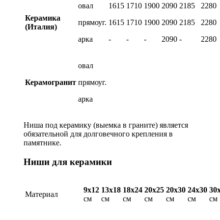
овал
1615
1710
1900
2090
2185
2280
Керамика
прямоуг.
1615
1710
1900
2090
2185
2280
(Италия)
арка
-
-
-
2090
-
2280
овал
Керамогранит
прямоуг.
арка
Ниша под керамику (выемка в граните) является
обязательной для долговечного крепления в
памятнике.
Ниши для керамики
9х12
13х18
18х24
20х25
20х30
24х30
30
Материал
см
см
см
см
см
см
см