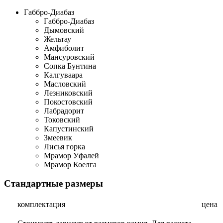
Габбро-Диабаз
Габбро-Диабаз
Дымовский
Жельтау
Амфиболит
Мансуровский
Сопка Бунтина
Калгуваара
Масловский
Лезниковский
Покостовский
Лабрадорит
Токовский
Капустинский
Змеевик
Лисья горка
Мрамор Уфалей
Мрамор Коелга
Стандартные размеры
комплектация
цена