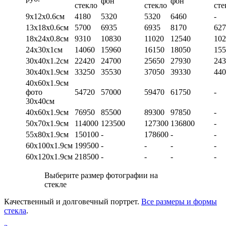
фон
фон
стекло
стекло
сте
9х12х0.6см
4180
5320
5320
6460
-
13х18х0.6см
5700
6935
6935
8170
627
18х24х0.8см
9310
10830
11020
12540
102
24х30х1см
14060
15960
16150
18050
155
30х40х1.2см
22420
24700
25650
27930
243
30х40х1.9см
33250
35530
37050
39330
440
40х60х1.9см
фото
54720
57000
59470
61750
-
30х40см
40х60х1.9см
76950
85500
89300
97850
-
50х70х1.9см
114000
123500
127300
136800
-
55х80х1.9см
150100
-
178600
-
-
60х100х1.9см
199500
-
-
-
-
60х120х1.9см
218500
-
-
-
-
Выберите размер фотографии на
стекле
Качественный и долговечный портрет.
Все размеры и формы
стекла
.