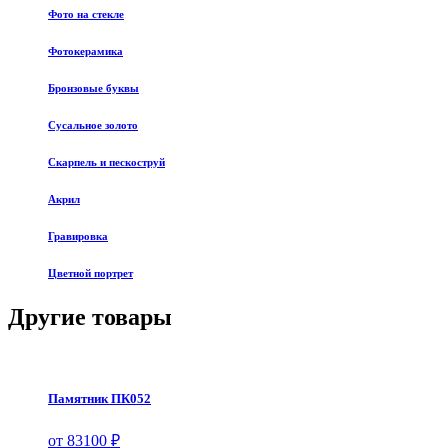
Фото на стекле
Фотокерамика
Бронзовые буквы
Сусальное золото
Скарпель и пескоструй
Акрил
Гравировка
Цветной портрет
Другие товары
Памятник ПК052
от 83100 ₽