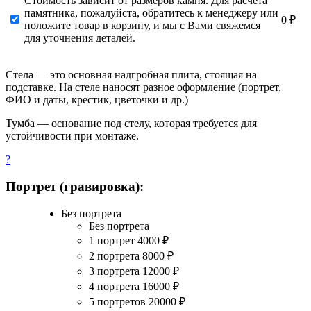
Стоимость зависит от размеров камня. Для расчета
памятника, пожалуйста, обратитесь к менеджеру или
0 ₽
положите товар в корзину, и мы с Вами свяжемся
для уточнения деталей.
Стела — это основная надгробная плита, стоящая на
подставке. На стеле наносят разное оформление (портрет,
ФИО и даты, крестик, цветочки и др.)
Тумба — основание под стелу, которая требуется для
устойчивости при монтаже.
?
Портрет (гравировка):
Без портрета
Без портрета
1 портрет
4000
₽
2 портрета
8000
₽
3 портрета
12000
₽
4 портрета
16000
₽
5 портретов
20000
₽