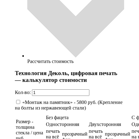
Рассчитать стоимость
Технология Деколь, цифровая печать
— калькулятор стоимости
Кол-во:
«Монтаж на памятник» - 5800 руб. (Крепление
на болты из нержавеющей стали)
Без фацета
С 
Размер -
Односторонняя
Двухсторонняя
Од
толщина
печать
печать
печ
стекла / цена
прозрачный
прозрачный
на всё
на всё
на 
руб.