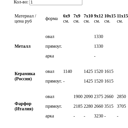
Кол-во:
Материал /
6х9
7х9
7х10
9х12
10х15
11х15
форма
цена руб
см.
см.
см.
см.
см.
см.
овал
1330
Металл
прямоуг.
1330
арка
-
овал
1140
1425
1520
1615
Керамика
(Россия)
прямоуг.
-
1425
1520
1615
овал
1900
2090
2375
2660
2850
Фарфор
прямоуг.
2185
2280
2660
3515
3705
(Италия)
арка
-
-
3230
-
-