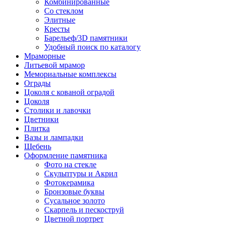
Комбинированные
Со стеклом
Элитные
Кресты
Барельеф/3D памятники
Удобный поиск по каталогу
Мраморные
Литьевой мрамор
Мемориальные комплексы
Ограды
Цоколя с кованой оградой
Цоколя
Столики и лавочки
Цветники
Плитка
Вазы и лампадки
Щебень
Оформление памятника
Фото на стекле
Скульптуры и Акрил
Фотокерамика
Бронзовые буквы
Сусальное золото
Скарпель и пескоструй
Цветной портрет