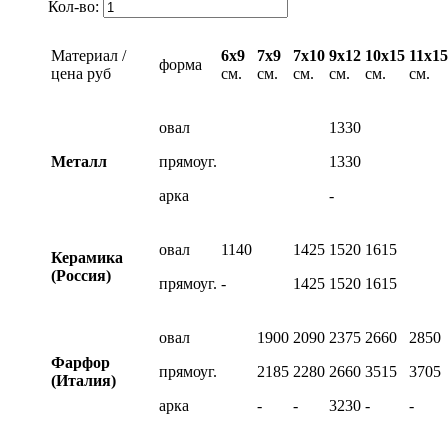
Кол-во:
Материал /
6х9
7х9
7х10
9х12
10х15
11х15
форма
цена руб
см.
см.
см.
см.
см.
см.
овал
1330
Металл
прямоуг.
1330
арка
-
овал
1140
1425
1520
1615
Керамика
(Россия)
прямоуг.
-
1425
1520
1615
овал
1900
2090
2375
2660
2850
Фарфор
прямоуг.
2185
2280
2660
3515
3705
(Италия)
арка
-
-
3230
-
-