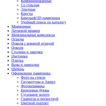
Комбинированные
Со стеклом
Элитные
Кресты
Барельеф/3D памятники
Удобный поиск по каталогу
Мраморные
Литьевой мрамор
Мемориальные комплексы
Ограды
Цоколя с кованой оградой
Цоколя
Столики и лавочки
Цветники
Плитка
Вазы и лампадки
Щебень
Оформление памятника
Фото на стекле
Скульптуры и Акрил
Фотокерамика
Бронзовые буквы
Сусальное золото
Скарпель и пескоструй
Цветной портрет