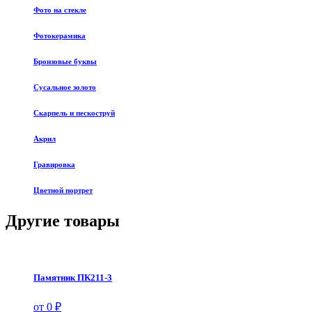
Фото на стекле
Фотокерамика
Бронзовые буквы
Сусальное золото
Скарпель и пескоструй
Акрил
Гравировка
Цветной портрет
Другие товары
Памятник ПК211-3
от 0 ₽