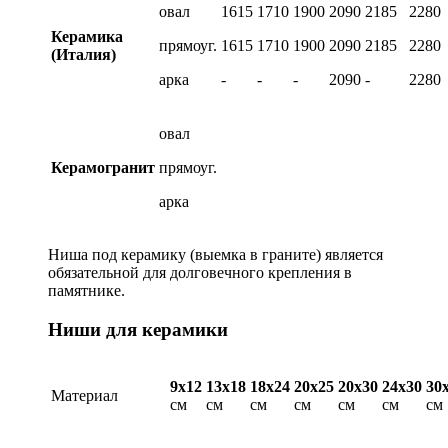
овал
1615
1710
1900
2090
2185
2280
Керамика
прямоуг.
1615
1710
1900
2090
2185
2280
(Италия)
арка
-
-
-
2090
-
2280
овал
Керамогранит
прямоуг.
арка
Ниша под керамику (выемка в граните) является
обязательной для долговечного крепления в
памятнике.
Ниши для керамики
9х12
13х18
18х24
20х25
20х30
24х30
30
Материал
см
см
см
см
см
см
см