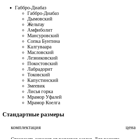
Габбро-Диабаз
Габбро-Диабаз
Дымовский
Жельтау
Амфиболит
Мансуровский
Сопка Бунтина
Калгуваара
Масловский
Лезниковский
Покостовский
Лабрадорит
Токовский
Капустинский
Змеевик
Лисья горка
Мрамор Уфалей
Мрамор Коелга
Стандартные размеры
комплектация
цена