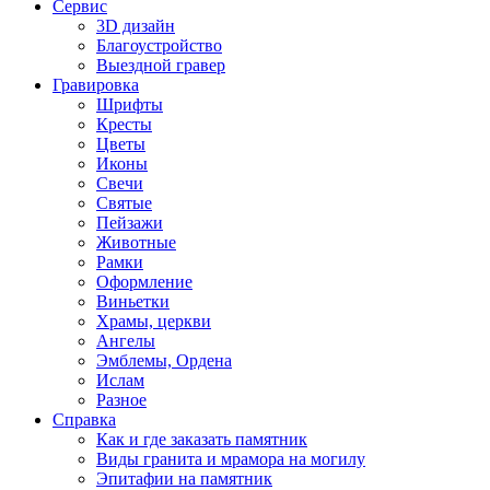
Сервис
3D дизайн
Благоустройство
Выездной гравер
Гравировка
Шрифты
Кресты
Цветы
Иконы
Свечи
Святые
Пейзажи
Животные
Рамки
Оформление
Виньетки
Храмы, церкви
Ангелы
Эмблемы, Ордена
Ислам
Разное
Справка
Как и где заказать памятник
Виды гранита и мрамора на могилу
Эпитафии на памятник