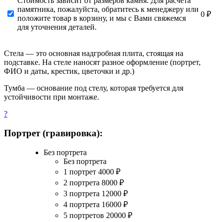
Стоимость зависит от размеров камня. Для расчета
памятника, пожалуйста, обратитесь к менеджеру или
0 ₽
положите товар в корзину, и мы с Вами свяжемся
для уточнения деталей.
Стела — это основная надгробная плита, стоящая на
подставке. На стеле наносят разное оформление (портрет,
ФИО и даты, крестик, цветочки и др.)
Тумба — основание под стелу, которая требуется для
устойчивости при монтаже.
?
Портрет (гравировка):
Без портрета
Без портрета
1 портрет
4000
₽
2 портрета
8000
₽
3 портрета
12000
₽
4 портрета
16000
₽
5 портретов
20000
₽