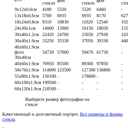
фон
фон
стекло
стекло
сте
9х12х0.6см
4180
5320
5320
6460
-
13х18х0.6см
5700
6935
6935
8170
627
18х24х0.8см
9310
10830
11020
12540
102
24х30х1см
14060
15960
16150
18050
155
30х40х1.2см
22420
24700
25650
27930
243
30х40х1.9см
33250
35530
37050
39330
440
40х60х1.9см
фото
54720
57000
59470
61750
-
30х40см
40х60х1.9см
76950
85500
89300
97850
-
50х70х1.9см
114000
123500
127300
136800
-
55х80х1.9см
150100
-
178600
-
-
60х100х1.9см
199500
-
-
-
-
60х120х1.9см
218500
-
-
-
-
Выберите размер фотографии на
стекле
Качественный и долговечный портрет.
Все размеры и формы
стекла
.