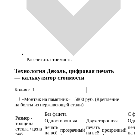
Рассчитать стоимость
Технология Деколь, цифровая печать
— калькулятор стоимости
Кол-во:
«Монтаж на памятник» - 5800 руб. (Крепление
на болты из нержавеющей стали)
Без фацета
С 
Размер -
Односторонняя
Двухсторонняя
Од
толщина
печать
печать
печ
стекла / цена
прозрачный
прозрачный
на всё
на всё
на 
руб.