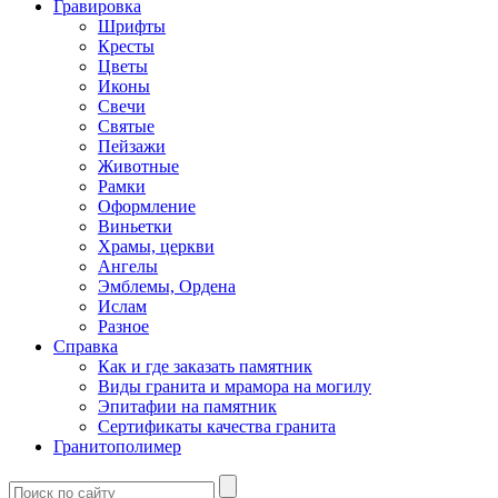
Гравировка
Шрифты
Кресты
Цветы
Иконы
Свечи
Святые
Пейзажи
Животные
Рамки
Оформление
Виньетки
Храмы, церкви
Ангелы
Эмблемы, Ордена
Ислам
Разное
Справка
Как и где заказать памятник
Виды гранита и мрамора на могилу
Эпитафии на памятник
Сертификаты качества гранита
Гранитополимер