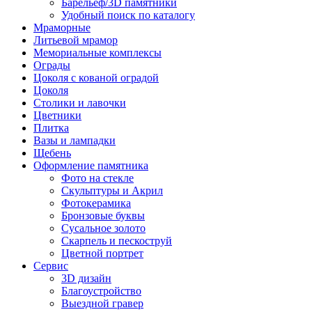
Барельеф/3D памятники
Удобный поиск по каталогу
Мраморные
Литьевой мрамор
Мемориальные комплексы
Ограды
Цоколя с кованой оградой
Цоколя
Столики и лавочки
Цветники
Плитка
Вазы и лампадки
Щебень
Оформление памятника
Фото на стекле
Скульптуры и Акрил
Фотокерамика
Бронзовые буквы
Сусальное золото
Скарпель и пескоструй
Цветной портрет
Сервис
3D дизайн
Благоустройство
Выездной гравер