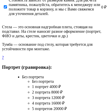
Стоимость зависит от размеров камня. Для расчета
памятника, пожалуйста, обратитесь к менеджеру или
0 ₽
положите товар в корзину, и мы с Вами свяжемся
для уточнения деталей.
Стела — это основная надгробная плита, стоящая на
подставке. На стеле наносят разное оформление (портрет,
ФИО и даты, крестик, цветочки и др.)
Тумба — основание под стелу, которая требуется для
устойчивости при монтаже.
?
Портрет (гравировка):
Без портрета
Без портрета
1 портрет
4000
₽
2 портрета
8000
₽
3 портрета
12000
₽
4 портрета
16000
₽
5 портретов
20000
₽