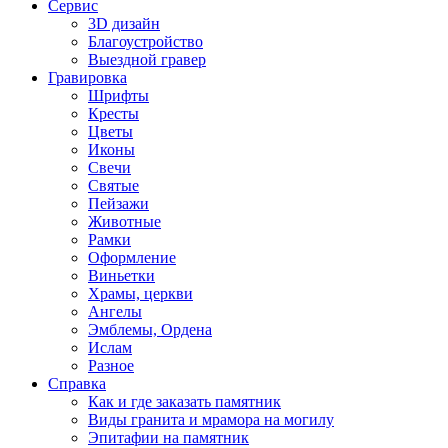
Сервис
3D дизайн
Благоустройство
Выездной гравер
Гравировка
Шрифты
Кресты
Цветы
Иконы
Свечи
Святые
Пейзажи
Животные
Рамки
Оформление
Виньетки
Храмы, церкви
Ангелы
Эмблемы, Ордена
Ислам
Разное
Справка
Как и где заказать памятник
Виды гранита и мрамора на могилу
Эпитафии на памятник