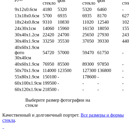
фон
фон
стекло
стекло
сте
9х12х0.6см
4180
5320
5320
6460
-
13х18х0.6см
5700
6935
6935
8170
627
18х24х0.8см
9310
10830
11020
12540
102
24х30х1см
14060
15960
16150
18050
155
30х40х1.2см
22420
24700
25650
27930
243
30х40х1.9см
33250
35530
37050
39330
440
40х60х1.9см
фото
54720
57000
59470
61750
-
30х40см
40х60х1.9см
76950
85500
89300
97850
-
50х70х1.9см
114000
123500
127300
136800
-
55х80х1.9см
150100
-
178600
-
-
60х100х1.9см
199500
-
-
-
-
60х120х1.9см
218500
-
-
-
-
Выберите размер фотографии на
стекле
Качественный и долговечный портрет.
Все размеры и формы
стекла
.