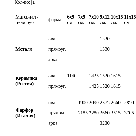
Кол-во:
Материал /
6х9
7х9
7х10
9х12
10х15
11х15
форма
цена руб
см.
см.
см.
см.
см.
см.
овал
1330
Металл
прямоуг.
1330
арка
-
овал
1140
1425
1520
1615
Керамика
(Россия)
прямоуг.
-
1425
1520
1615
овал
1900
2090
2375
2660
2850
Фарфор
прямоуг.
2185
2280
2660
3515
3705
(Италия)
арка
-
-
3230
-
-