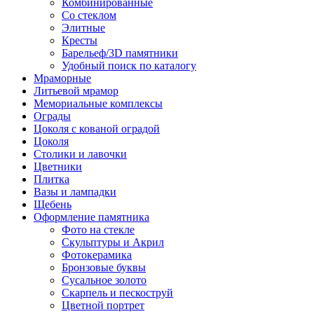
Комбинированные
Со стеклом
Элитные
Кресты
Барельеф/3D памятники
Удобный поиск по каталогу
Мраморные
Литьевой мрамор
Мемориальные комплексы
Ограды
Цоколя с кованой оградой
Цоколя
Столики и лавочки
Цветники
Плитка
Вазы и лампадки
Щебень
Оформление памятника
Фото на стекле
Скульптуры и Акрил
Фотокерамика
Бронзовые буквы
Сусальное золото
Скарпель и пескоструй
Цветной портрет