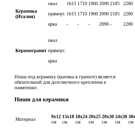
овал
1615
1710
1900
2090
2185
2280
Керамика
прямоуг.
1615
1710
1900
2090
2185
2280
(Италия)
арка
-
-
-
2090
-
2280
овал
Керамогранит
прямоуг.
арка
Ниша под керамику (выемка в граните) является
обязательной для долговечного крепления в
памятнике.
Ниши для керамики
9х12
13х18
18х24
20х25
20х30
24х30
30
Материал
см
см
см
см
см
см
см