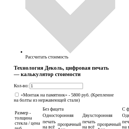
Рассчитать стоимость
Технология Деколь, цифровая печать
— калькулятор стоимости
Кол-во:
«Монтаж на памятник» - 5800 руб. (Крепление
на болты из нержавеющей стали)
Без фацета
С 
Размер -
Односторонняя
Двухсторонняя
Од
толщина
печать
печать
печ
стекла / цена
прозрачный
прозрачный
на всё
на всё
на 
руб.