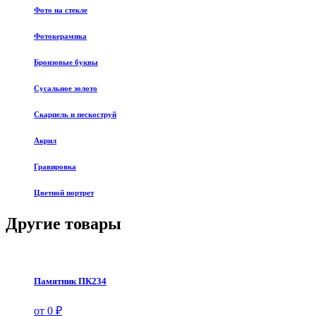
Фото на стекле
Фотокерамика
Бронзовые буквы
Сусальное золото
Скарпель и пескоструй
Акрил
Гравировка
Цветной портрет
Другие товары
Памятник ПК234
от 0 ₽