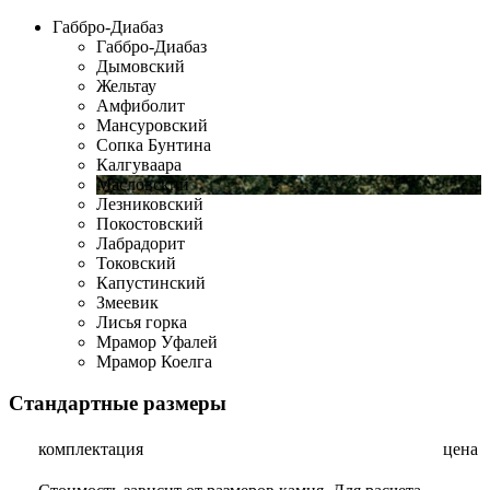
Габбро-Диабаз
Габбро-Диабаз
Дымовский
Жельтау
Амфиболит
Мансуровский
Сопка Бунтина
Калгуваара
Масловский
Лезниковский
Покостовский
Лабрадорит
Токовский
Капустинский
Змеевик
Лисья горка
Мрамор Уфалей
Мрамор Коелга
Стандартные размеры
комплектация
цена