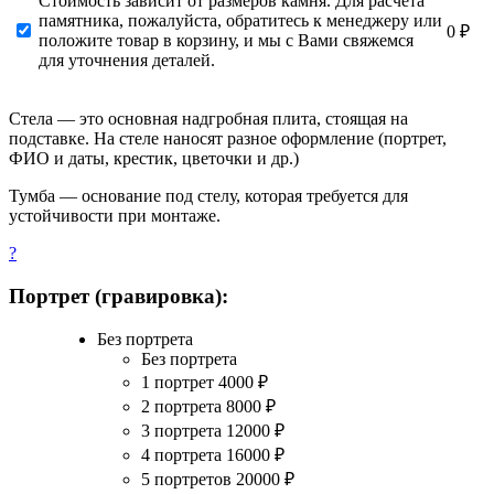
Стоимость зависит от размеров камня. Для расчета
памятника, пожалуйста, обратитесь к менеджеру или
0 ₽
положите товар в корзину, и мы с Вами свяжемся
для уточнения деталей.
Стела — это основная надгробная плита, стоящая на
подставке. На стеле наносят разное оформление (портрет,
ФИО и даты, крестик, цветочки и др.)
Тумба — основание под стелу, которая требуется для
устойчивости при монтаже.
?
Портрет (гравировка):
Без портрета
Без портрета
1 портрет
4000
₽
2 портрета
8000
₽
3 портрета
12000
₽
4 портрета
16000
₽
5 портретов
20000
₽