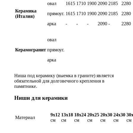
овал
1615
1710
1900
2090
2185
2280
Керамика
прямоуг.
1615
1710
1900
2090
2185
2280
(Италия)
арка
-
-
-
2090
-
2280
овал
Керамогранит
прямоуг.
арка
Ниша под керамику (выемка в граните) является
обязательной для долговечного крепления в
памятнике.
Ниши для керамики
9х12
13х18
18х24
20х25
20х30
24х30
30
Материал
см
см
см
см
см
см
см