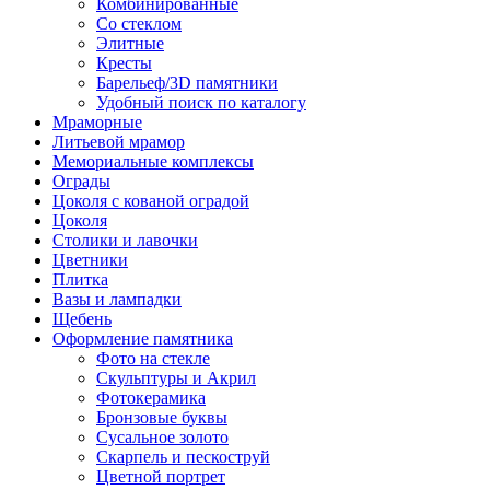
Комбинированные
Со стеклом
Элитные
Кресты
Барельеф/3D памятники
Удобный поиск по каталогу
Мраморные
Литьевой мрамор
Мемориальные комплексы
Ограды
Цоколя с кованой оградой
Цоколя
Столики и лавочки
Цветники
Плитка
Вазы и лампадки
Щебень
Оформление памятника
Фото на стекле
Скульптуры и Акрил
Фотокерамика
Бронзовые буквы
Сусальное золото
Скарпель и пескоструй
Цветной портрет