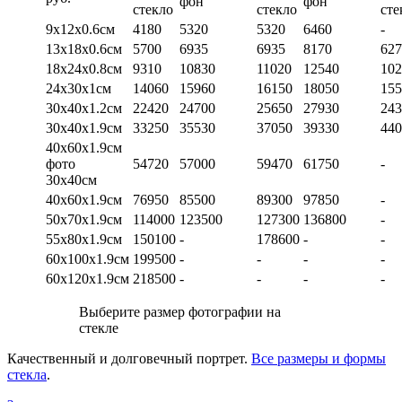
фон
фон
стекло
стекло
сте
9х12х0.6см
4180
5320
5320
6460
-
13х18х0.6см
5700
6935
6935
8170
627
18х24х0.8см
9310
10830
11020
12540
102
24х30х1см
14060
15960
16150
18050
155
30х40х1.2см
22420
24700
25650
27930
243
30х40х1.9см
33250
35530
37050
39330
440
40х60х1.9см
фото
54720
57000
59470
61750
-
30х40см
40х60х1.9см
76950
85500
89300
97850
-
50х70х1.9см
114000
123500
127300
136800
-
55х80х1.9см
150100
-
178600
-
-
60х100х1.9см
199500
-
-
-
-
60х120х1.9см
218500
-
-
-
-
Выберите размер фотографии на
стекле
Качественный и долговечный портрет.
Все размеры и формы
стекла
.