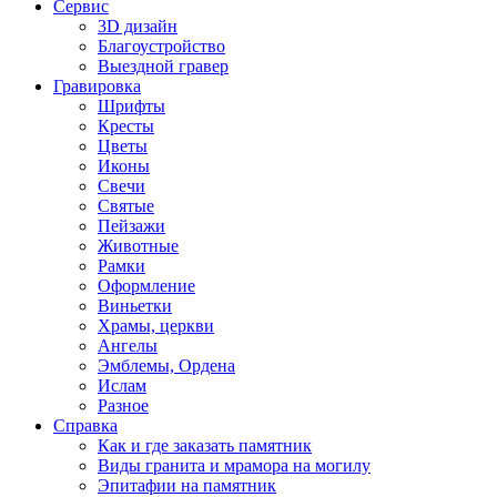
Сервис
3D дизайн
Благоустройство
Выездной гравер
Гравировка
Шрифты
Кресты
Цветы
Иконы
Свечи
Святые
Пейзажи
Животные
Рамки
Оформление
Виньетки
Храмы, церкви
Ангелы
Эмблемы, Ордена
Ислам
Разное
Справка
Как и где заказать памятник
Виды гранита и мрамора на могилу
Эпитафии на памятник