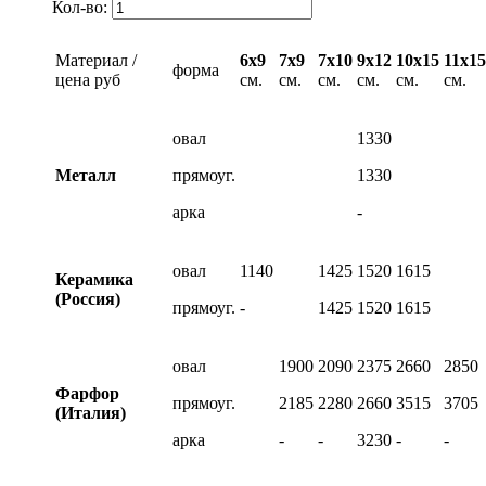
Кол-во:
Материал /
6х9
7х9
7х10
9х12
10х15
11х15
форма
цена руб
см.
см.
см.
см.
см.
см.
овал
1330
Металл
прямоуг.
1330
арка
-
овал
1140
1425
1520
1615
Керамика
(Россия)
прямоуг.
-
1425
1520
1615
овал
1900
2090
2375
2660
2850
Фарфор
прямоуг.
2185
2280
2660
3515
3705
(Италия)
арка
-
-
3230
-
-