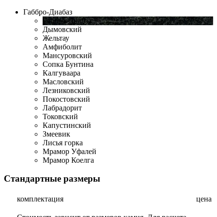
Габбро-Диабаз
Габбро-Диабаз
Дымовский
Жельтау
Амфиболит
Мансуровский
Сопка Бунтина
Калгуваара
Масловский
Лезниковский
Покостовский
Лабрадорит
Токовский
Капустинский
Змеевик
Лисья горка
Мрамор Уфалей
Мрамор Коелга
Стандартные размеры
комплектация
цена