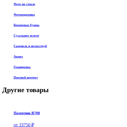
Фото на стекле
Фотокерамика
Бронзовые буквы
Сусальное золото
Скарпель и пескоструй
Акрил
Гравировка
Цветной портрет
Другие товары
Памятник В708
от 33750 ₽