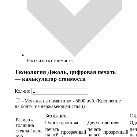
Рассчитать стоимость
Технология Деколь, цифровая печать
— калькулятор стоимости
Кол-во:
«Монтаж на памятник» - 5800 руб. (Крепление
на болты из нержавеющей стали)
Без фацета
С 
Размер -
Односторонняя
Двухсторонняя
Од
толщина
печать
печать
печ
стекла / цена
прозрачный
прозрачный
на всё
на всё
на 
руб.