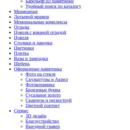
Барельеф/3D памятники
Удобный поиск по каталогу
Мраморные
Литьевой мрамор
Мемориальные комплексы
Ограды
Цоколя с кованой оградой
Цоколя
Столики и лавочки
Цветники
Плитка
Вазы и лампадки
Щебень
Оформление памятника
Фото на стекле
Скульптуры и Акрил
Фотокерамика
Бронзовые буквы
Сусальное золото
Скарпель и пескоструй
Цветной портрет
Сервис
3D дизайн
Благоустройство
Выездной гравер