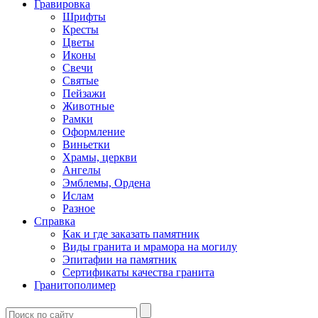
Гравировка
Шрифты
Кресты
Цветы
Иконы
Свечи
Святые
Пейзажи
Животные
Рамки
Оформление
Виньетки
Храмы, церкви
Ангелы
Эмблемы, Ордена
Ислам
Разное
Справка
Как и где заказать памятник
Виды гранита и мрамора на могилу
Эпитафии на памятник
Сертификаты качества гранита
Гранитополимер