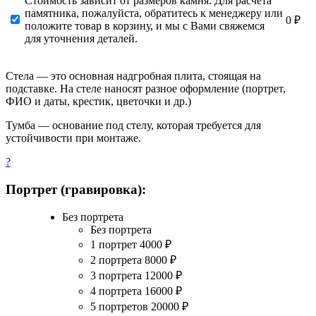
Стоимость зависит от размеров камня. Для расчета
памятника, пожалуйста, обратитесь к менеджеру или
0 ₽
положите товар в корзину, и мы с Вами свяжемся
для уточнения деталей.
Стела — это основная надгробная плита, стоящая на
подставке. На стеле наносят разное оформление (портрет,
ФИО и даты, крестик, цветочки и др.)
Тумба — основание под стелу, которая требуется для
устойчивости при монтаже.
?
Портрет (гравировка):
Без портрета
Без портрета
1 портрет
4000
₽
2 портрета
8000
₽
3 портрета
12000
₽
4 портрета
16000
₽
5 портретов
20000
₽