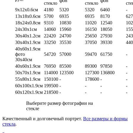
фон
фон
стекло
стекло
сте
9х12х0.6см
4180
5320
5320
6460
-
13х18х0.6см
5700
6935
6935
8170
627
18х24х0.8см
9310
10830
11020
12540
102
24х30х1см
14060
15960
16150
18050
155
30х40х1.2см
22420
24700
25650
27930
243
30х40х1.9см
33250
35530
37050
39330
440
40х60х1.9см
фото
54720
57000
59470
61750
-
30х40см
40х60х1.9см
76950
85500
89300
97850
-
50х70х1.9см
114000
123500
127300
136800
-
55х80х1.9см
150100
-
178600
-
-
60х100х1.9см
199500
-
-
-
-
60х120х1.9см
218500
-
-
-
-
Выберите размер фотографии на
стекле
Качественный и долговечный портрет.
Все размеры и формы
стекла
.