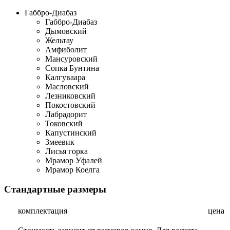
Габбро-Диабаз
Габбро-Диабаз
Дымовский
Жельтау
Амфиболит
Мансуровский
Сопка Бунтина
Калгуваара
Масловский
Лезниковский
Покостовский
Лабрадорит
Токовский
Капустинский
Змеевик
Лисья горка
Мрамор Уфалей
Мрамор Коелга
Стандартные размеры
комплектация
цена