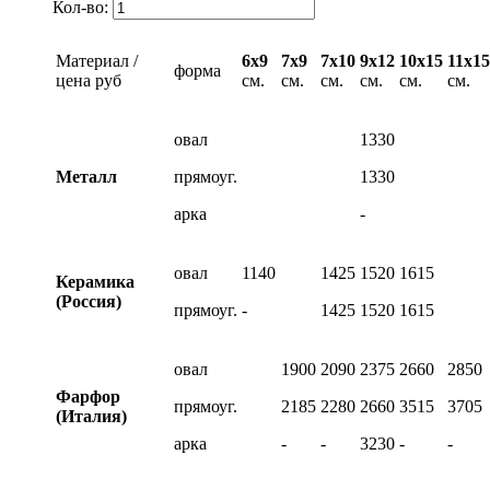
Кол-во:
Материал /
6х9
7х9
7х10
9х12
10х15
11х15
форма
цена руб
см.
см.
см.
см.
см.
см.
овал
1330
Металл
прямоуг.
1330
арка
-
овал
1140
1425
1520
1615
Керамика
(Россия)
прямоуг.
-
1425
1520
1615
овал
1900
2090
2375
2660
2850
Фарфор
прямоуг.
2185
2280
2660
3515
3705
(Италия)
арка
-
-
3230
-
-