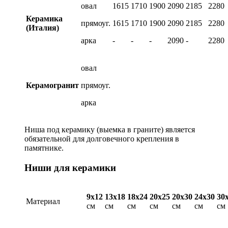
овал
1615
1710
1900
2090
2185
2280
Керамика
прямоуг.
1615
1710
1900
2090
2185
2280
(Италия)
арка
-
-
-
2090
-
2280
овал
Керамогранит
прямоуг.
арка
Ниша под керамику (выемка в граните) является
обязательной для долговечного крепления в
памятнике.
Ниши для керамики
9х12
13х18
18х24
20х25
20х30
24х30
30
Материал
см
см
см
см
см
см
см