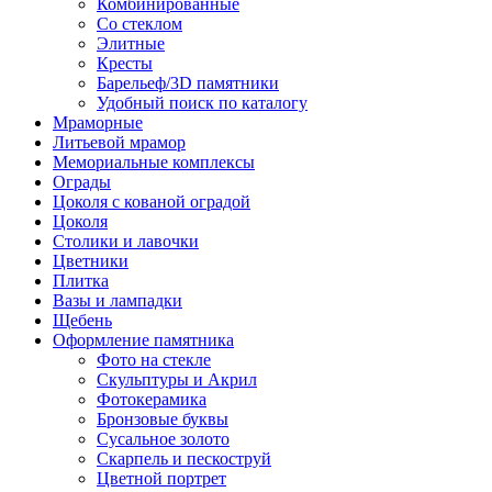
Комбинированные
Со стеклом
Элитные
Кресты
Барельеф/3D памятники
Удобный поиск по каталогу
Мраморные
Литьевой мрамор
Мемориальные комплексы
Ограды
Цоколя с кованой оградой
Цоколя
Столики и лавочки
Цветники
Плитка
Вазы и лампадки
Щебень
Оформление памятника
Фото на стекле
Скульптуры и Акрил
Фотокерамика
Бронзовые буквы
Сусальное золото
Скарпель и пескоструй
Цветной портрет