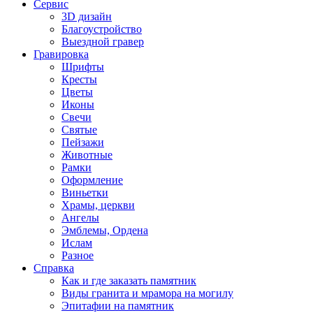
Сервис
3D дизайн
Благоустройство
Выездной гравер
Гравировка
Шрифты
Кресты
Цветы
Иконы
Свечи
Святые
Пейзажи
Животные
Рамки
Оформление
Виньетки
Храмы, церкви
Ангелы
Эмблемы, Ордена
Ислам
Разное
Справка
Как и где заказать памятник
Виды гранита и мрамора на могилу
Эпитафии на памятник