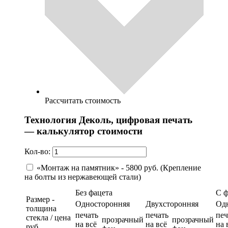
Рассчитать стоимость
Технология Деколь, цифровая печать
— калькулятор стоимости
Кол-во:
«Монтаж на памятник» - 5800 руб. (Крепление
на болты из нержавеющей стали)
Без фацета
С 
Размер -
Односторонняя
Двухсторонняя
Од
толщина
печать
печать
печ
стекла / цена
прозрачный
прозрачный
на всё
на всё
на 
руб.