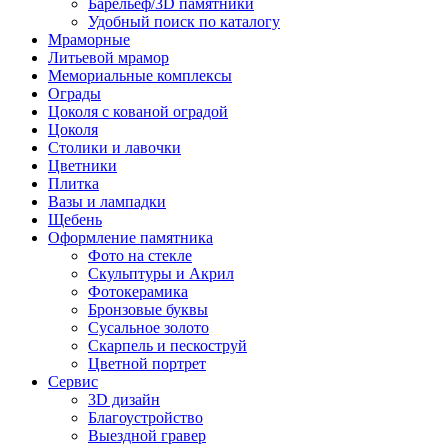
Барельеф/3D памятники
Удобный поиск по каталогу
Мраморные
Литьевой мрамор
Мемориальные комплексы
Ограды
Цоколя с кованой оградой
Цоколя
Столики и лавочки
Цветники
Плитка
Вазы и лампадки
Щебень
Оформление памятника
Фото на стекле
Скульптуры и Акрил
Фотокерамика
Бронзовые буквы
Сусальное золото
Скарпель и пескоструй
Цветной портрет
Сервис
3D дизайн
Благоустройство
Выездной гравер