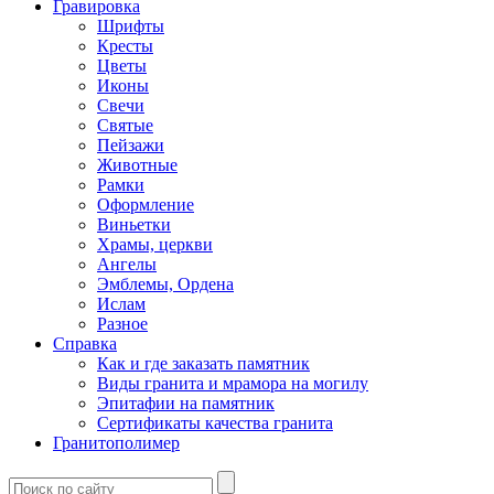
Гравировка
Шрифты
Кресты
Цветы
Иконы
Свечи
Святые
Пейзажи
Животные
Рамки
Оформление
Виньетки
Храмы, церкви
Ангелы
Эмблемы, Ордена
Ислам
Разное
Справка
Как и где заказать памятник
Виды гранита и мрамора на могилу
Эпитафии на памятник
Сертификаты качества гранита
Гранитополимер