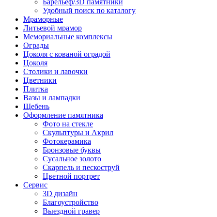
Барельеф/3D памятники
Удобный поиск по каталогу
Мраморные
Литьевой мрамор
Мемориальные комплексы
Ограды
Цоколя с кованой оградой
Цоколя
Столики и лавочки
Цветники
Плитка
Вазы и лампадки
Щебень
Оформление памятника
Фото на стекле
Скульптуры и Акрил
Фотокерамика
Бронзовые буквы
Сусальное золото
Скарпель и пескоструй
Цветной портрет
Сервис
3D дизайн
Благоустройство
Выездной гравер