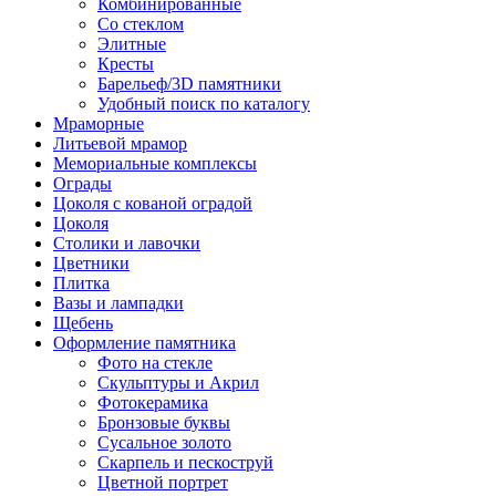
Комбинированные
Со стеклом
Элитные
Кресты
Барельеф/3D памятники
Удобный поиск по каталогу
Мраморные
Литьевой мрамор
Мемориальные комплексы
Ограды
Цоколя с кованой оградой
Цоколя
Столики и лавочки
Цветники
Плитка
Вазы и лампадки
Щебень
Оформление памятника
Фото на стекле
Скульптуры и Акрил
Фотокерамика
Бронзовые буквы
Сусальное золото
Скарпель и пескоструй
Цветной портрет