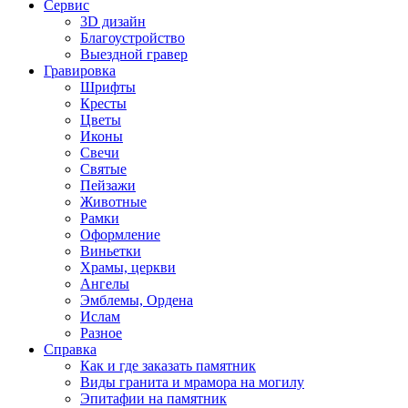
Сервис
3D дизайн
Благоустройство
Выездной гравер
Гравировка
Шрифты
Кресты
Цветы
Иконы
Свечи
Святые
Пейзажи
Животные
Рамки
Оформление
Виньетки
Храмы, церкви
Ангелы
Эмблемы, Ордена
Ислам
Разное
Справка
Как и где заказать памятник
Виды гранита и мрамора на могилу
Эпитафии на памятник