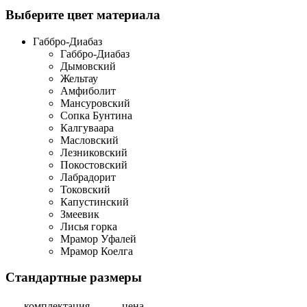
Выберите цвет материала
Габбро-Диабаз
Габбро-Диабаз
Дымовский
Жельтау
Амфиболит
Мансуровский
Сопка Бунтина
Калгуваара
Масловский
Лезниковский
Покостовский
Лабрадорит
Токовский
Капустинский
Змеевик
Лисья горка
Мрамор Уфалей
Мрамор Коелга
Стандартные размеры
комплектация
цена