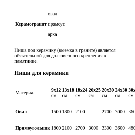
овал
Керамогранит
прямоуг.
арка
Ниша под керамику (выемка в граните) является
обязательной для долговечного крепления в
памятнике.
Ниши для керамики
9х12
13х18
18х24
20х25
20х30
24х30
30
Материал
см
см
см
см
см
см
см
Овал
1500
1800
2100
2700
3000
36
Прямоугольник
1800
2100
2700
3000
3300
3600
48