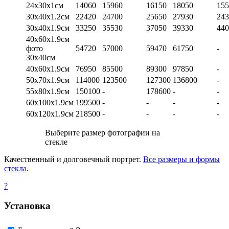
24х30х1см
14060
15960
16150
18050
155
30х40х1.2см
22420
24700
25650
27930
243
30х40х1.9см
33250
35530
37050
39330
440
40х60х1.9см
фото
54720
57000
59470
61750
-
30х40см
40х60х1.9см
76950
85500
89300
97850
-
50х70х1.9см
114000
123500
127300
136800
-
55х80х1.9см
150100
-
178600
-
-
60х100х1.9см
199500
-
-
-
-
60х120х1.9см
218500
-
-
-
-
Выберите размер фотографии на
стекле
Качественный и долговечный портрет.
Все размеры и формы
стекла
.
?
Установка