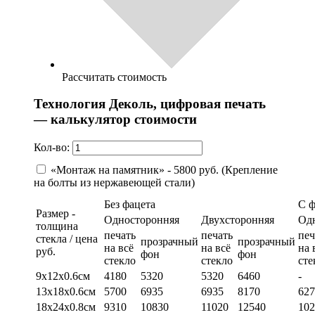
Рассчитать стоимость
Технология Деколь, цифровая печать
— калькулятор стоимости
Кол-во:
«Монтаж на памятник» - 5800 руб. (Крепление
на болты из нержавеющей стали)
Без фацета
С 
Размер -
Односторонняя
Двухсторонняя
Од
толщина
печать
печать
печ
стекла / цена
прозрачный
прозрачный
на всё
на всё
на 
руб.
фон
фон
стекло
стекло
сте
9х12х0.6см
4180
5320
5320
6460
-
13х18х0.6см
5700
6935
6935
8170
627
18х24х0.8см
9310
10830
11020
12540
102