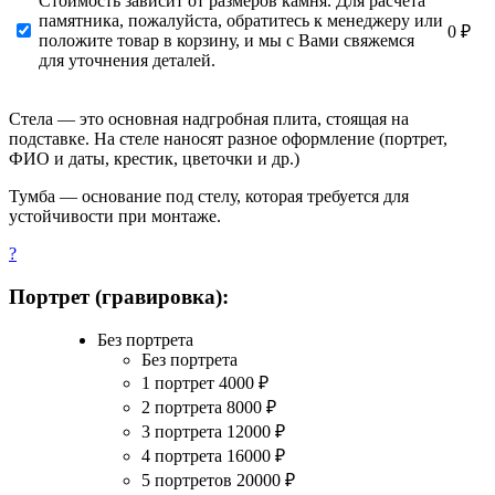
Стоимость зависит от размеров камня. Для расчета
памятника, пожалуйста, обратитесь к менеджеру или
0 ₽
положите товар в корзину, и мы с Вами свяжемся
для уточнения деталей.
Стела — это основная надгробная плита, стоящая на
подставке. На стеле наносят разное оформление (портрет,
ФИО и даты, крестик, цветочки и др.)
Тумба — основание под стелу, которая требуется для
устойчивости при монтаже.
?
Портрет (гравировка):
Без портрета
Без портрета
1 портрет
4000
₽
2 портрета
8000
₽
3 портрета
12000
₽
4 портрета
16000
₽
5 портретов
20000
₽