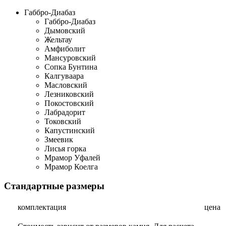
Габбро-Диабаз
Габбро-Диабаз
Дымовский
Жельтау
Амфиболит
Мансуровский
Сопка Бунтина
Калгуваара
Масловский
Лезниковский
Покостовский
Лабрадорит
Токовский
Капустинский
Змеевик
Лисья горка
Мрамор Уфалей
Мрамор Коелга
Стандартные размеры
комплектация
цена