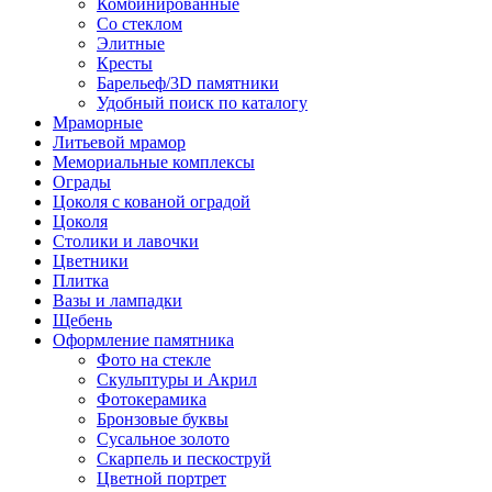
Комбинированные
Со стеклом
Элитные
Кресты
Барельеф/3D памятники
Удобный поиск по каталогу
Мраморные
Литьевой мрамор
Мемориальные комплексы
Ограды
Цоколя с кованой оградой
Цоколя
Столики и лавочки
Цветники
Плитка
Вазы и лампадки
Щебень
Оформление памятника
Фото на стекле
Скульптуры и Акрил
Фотокерамика
Бронзовые буквы
Сусальное золото
Скарпель и пескоструй
Цветной портрет