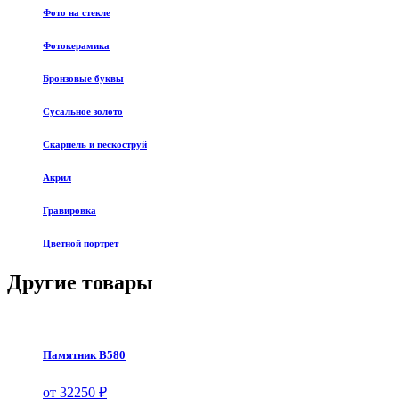
Фото на стекле
Фотокерамика
Бронзовые буквы
Сусальное золото
Скарпель и пескоструй
Акрил
Гравировка
Цветной портрет
Другие товары
Памятник В580
от 32250 ₽