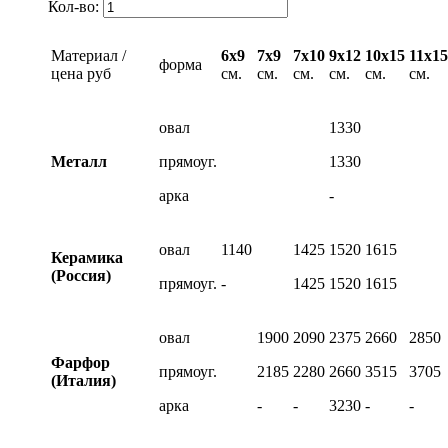
Кол-во:
Материал /
6х9
7х9
7х10
9х12
10х15
11х15
форма
цена руб
см.
см.
см.
см.
см.
см.
овал
1330
Металл
прямоуг.
1330
арка
-
овал
1140
1425
1520
1615
Керамика
(Россия)
прямоуг.
-
1425
1520
1615
овал
1900
2090
2375
2660
2850
Фарфор
прямоуг.
2185
2280
2660
3515
3705
(Италия)
арка
-
-
3230
-
-