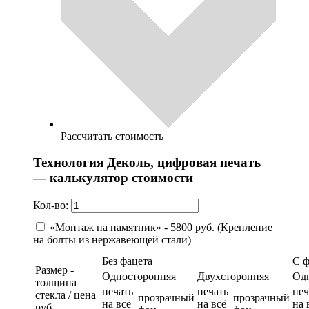
Рассчитать стоимость
Технология Деколь, цифровая печать
— калькулятор стоимости
Кол-во:
«Монтаж на памятник» - 5800 руб. (Крепление
на болты из нержавеющей стали)
Без фацета
С 
Размер -
Односторонняя
Двухсторонняя
Од
толщина
печать
печать
печ
стекла / цена
прозрачный
прозрачный
на всё
на всё
на 
руб.