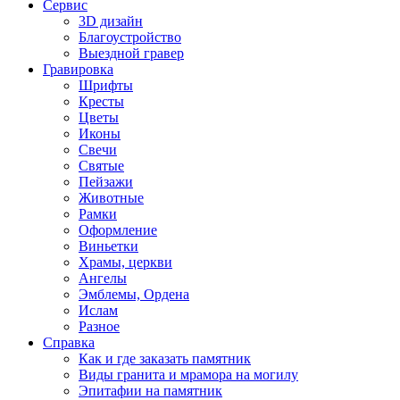
Сервис
3D дизайн
Благоустройство
Выездной гравер
Гравировка
Шрифты
Кресты
Цветы
Иконы
Свечи
Святые
Пейзажи
Животные
Рамки
Оформление
Виньетки
Храмы, церкви
Ангелы
Эмблемы, Ордена
Ислам
Разное
Справка
Как и где заказать памятник
Виды гранита и мрамора на могилу
Эпитафии на памятник