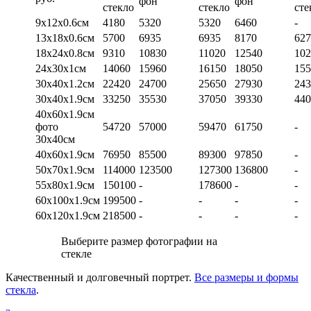
фон
фон
стекло
стекло
сте
9х12х0.6см
4180
5320
5320
6460
-
13х18х0.6см
5700
6935
6935
8170
627
18х24х0.8см
9310
10830
11020
12540
102
24х30х1см
14060
15960
16150
18050
155
30х40х1.2см
22420
24700
25650
27930
243
30х40х1.9см
33250
35530
37050
39330
440
40х60х1.9см
фото
54720
57000
59470
61750
-
30х40см
40х60х1.9см
76950
85500
89300
97850
-
50х70х1.9см
114000
123500
127300
136800
-
55х80х1.9см
150100
-
178600
-
-
60х100х1.9см
199500
-
-
-
-
60х120х1.9см
218500
-
-
-
-
Выберите размер фотографии на
стекле
Качественный и долговечный портрет.
Все размеры и формы
стекла
.