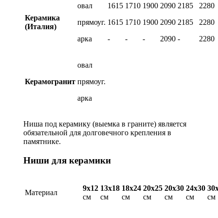
овал
1615
1710
1900
2090
2185
2280
Керамика
прямоуг.
1615
1710
1900
2090
2185
2280
(Италия)
арка
-
-
-
2090
-
2280
овал
Керамогранит
прямоуг.
арка
Ниша под керамику (выемка в граните) является
обязательной для долговечного крепления в
памятнике.
Ниши для керамики
9х12
13х18
18х24
20х25
20х30
24х30
30
Материал
см
см
см
см
см
см
см