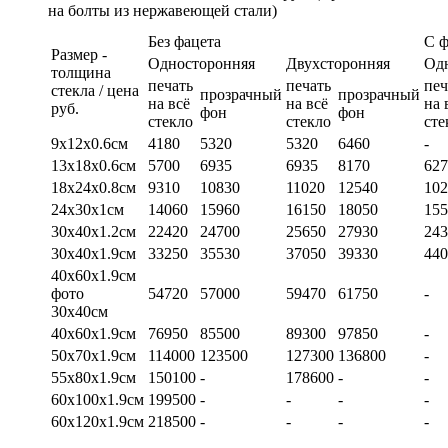
на болты из нержавеющей стали)
Без фацета
С 
Размер -
Односторонняя
Двухсторонняя
Од
толщина
печать
печать
печ
стекла / цена
прозрачный
прозрачный
на всё
на всё
на 
руб.
фон
фон
стекло
стекло
сте
9х12х0.6см
4180
5320
5320
6460
-
13х18х0.6см
5700
6935
6935
8170
627
18х24х0.8см
9310
10830
11020
12540
102
24х30х1см
14060
15960
16150
18050
155
30х40х1.2см
22420
24700
25650
27930
243
30х40х1.9см
33250
35530
37050
39330
440
40х60х1.9см
фото
54720
57000
59470
61750
-
30х40см
40х60х1.9см
76950
85500
89300
97850
-
50х70х1.9см
114000
123500
127300
136800
-
55х80х1.9см
150100
-
178600
-
-
60х100х1.9см
199500
-
-
-
-
60х120х1.9см
218500
-
-
-
-