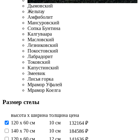
Габбро-Диабаз
Дымовский
Жельтау
Амфиболит
Мансуровский
Сопка Бунтина
Калгуваара
Масловский
Лезниковский
Покостовский
Лабрадорит
Токовский
Капустинский
Змеевик
Лисья горка
Мрамор Уфалей
Мрамор Коелга
Размер стелы
высота х ширина
толщина
цена
120 х 60 см
10 см
132164 ₽
140 х 70 см
10 см
184586 ₽
120 х 60 см
12 см
141636 ₽