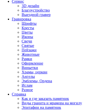
Сервис
3D дизайн
Благоустройство
Выездной гравер
Гравировка
Шрифты
Кресты
Цветы
Иконы
Свечи
Святые
Пейзажи
Животные
Рамки
Оформление
Виньетки
Храмы, церкви
Ангелы
Эмблемы, Ордена
Ислам
Разное
Справка
Как и где заказать памятник
Виды гранита и мрамора на могилу
Эпитафии на памятник