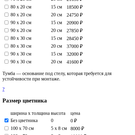
80 х 20 см
15 см
18500 ₽
80 х 20 см
20 см
24750 ₽
90 х 20 см
15 см
20900 ₽
90 х 20 см
20 см
27850 ₽
80 х 30 см
15 см
28450 ₽
80 х 30 см
20 см
37000 ₽
90 х 30 см
15 см
32000 ₽
90 х 30 см
20 см
41600 ₽
Тумба — основание под стелу, которая требуется для
устойчивости при монтаже.
?
Размер цветника
ширина х толщина
высота
цена
Без цветника
0
0 ₽
100 х 70 см
5 х 8 см
8000 ₽