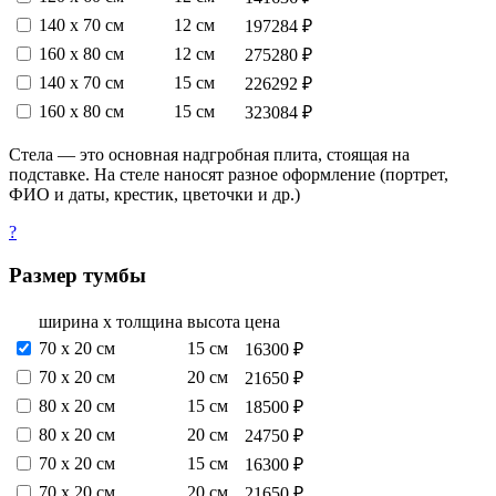
140 х 70 см
12 см
197284 ₽
160 х 80 см
12 см
275280 ₽
140 х 70 см
15 см
226292 ₽
160 х 80 см
15 см
323084 ₽
Стела — это основная надгробная плита, стоящая на
подставке. На стеле наносят разное оформление (портрет,
ФИО и даты, крестик, цветочки и др.)
?
Размер тумбы
ширина х толщина
высота
цена
70 х 20 см
15 см
16300 ₽
70 х 20 см
20 см
21650 ₽
80 х 20 см
15 см
18500 ₽
80 х 20 см
20 см
24750 ₽
70 х 20 см
15 см
16300 ₽
70 х 20 см
20 см
21650 ₽