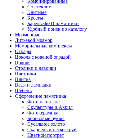
Комбинированные
Со стеклом
Элитные
Кресты
Барельеф/3D памятники
Удобный поиск по каталогу
Мраморные
Литьевой мрамор
Мемориальные комплексы
Ограды
Цоколя с кованой оградой
Цоколя
Столики и лавочки
Цветники
Плитка
Вазы и лампадки
Щебень
Оформление памятника
Фото на стекле
Скульптуры и Акрил
Фотокерамика
Бронзовые буквы
Сусальное золото
Скарпель и пескоструй
Цветной портрет