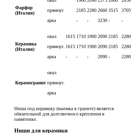
овал
1900
2090
2375
2660
2850
Фарфор
прямоуг.
2185
2280
2660
3515
3705
(Италия)
арка
-
-
3230
-
-
овал
1615
1710
1900
2090
2185
2280
Керамика
прямоуг.
1615
1710
1900
2090
2185
2280
(Италия)
арка
-
-
-
2090
-
2280
овал
Керамогранит
прямоуг.
арка
Ниша под керамику (выемка в граните) является
обязательной для долговечного крепления в
памятнике.
Ниши для керамики