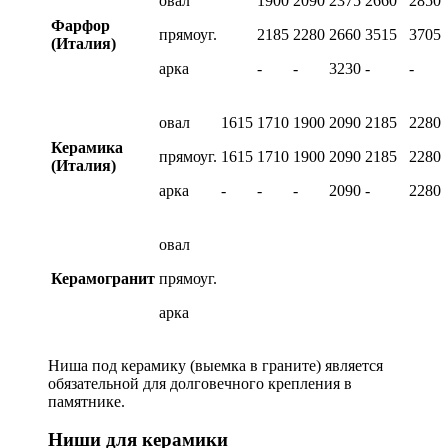
овал
1900
2090
2375
2660
2850
Фарфор
прямоуг.
2185
2280
2660
3515
3705
(Италия)
арка
-
-
3230
-
-
овал
1615
1710
1900
2090
2185
2280
Керамика
прямоуг.
1615
1710
1900
2090
2185
2280
(Италия)
арка
-
-
-
2090
-
2280
овал
Керамогранит
прямоуг.
арка
Ниша под керамику (выемка в граните) является
обязательной для долговечного крепления в
памятнике.
Ниши для керамики