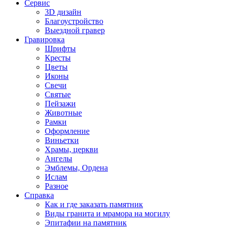
Сервис
3D дизайн
Благоустройство
Выездной гравер
Гравировка
Шрифты
Кресты
Цветы
Иконы
Свечи
Святые
Пейзажи
Животные
Рамки
Оформление
Виньетки
Храмы, церкви
Ангелы
Эмблемы, Ордена
Ислам
Разное
Справка
Как и где заказать памятник
Виды гранита и мрамора на могилу
Эпитафии на памятник