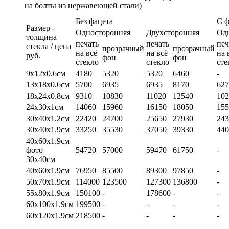
на болты из нержавеющей стали)
Без фацета
С 
Размер -
Односторонняя
Двухсторонняя
Од
толщина
печать
печать
печ
стекла / цена
прозрачный
прозрачный
на всё
на всё
на 
руб.
фон
фон
стекло
стекло
сте
9х12х0.6см
4180
5320
5320
6460
-
13х18х0.6см
5700
6935
6935
8170
627
18х24х0.8см
9310
10830
11020
12540
102
24х30х1см
14060
15960
16150
18050
155
30х40х1.2см
22420
24700
25650
27930
243
30х40х1.9см
33250
35530
37050
39330
440
40х60х1.9см
фото
54720
57000
59470
61750
-
30х40см
40х60х1.9см
76950
85500
89300
97850
-
50х70х1.9см
114000
123500
127300
136800
-
55х80х1.9см
150100
-
178600
-
-
60х100х1.9см
199500
-
-
-
-
60х120х1.9см
218500
-
-
-
-