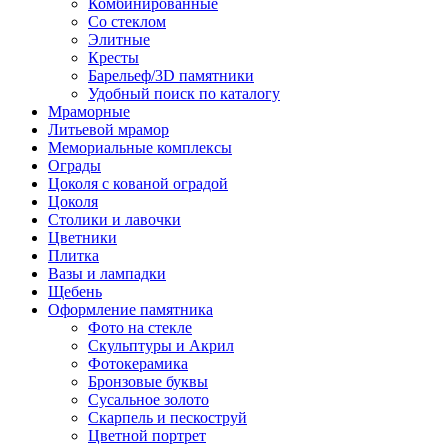
Комбинированные
Со стеклом
Элитные
Кресты
Барельеф/3D памятники
Удобный поиск по каталогу
Мраморные
Литьевой мрамор
Мемориальные комплексы
Ограды
Цоколя с кованой оградой
Цоколя
Столики и лавочки
Цветники
Плитка
Вазы и лампадки
Щебень
Оформление памятника
Фото на стекле
Скульптуры и Акрил
Фотокерамика
Бронзовые буквы
Сусальное золото
Скарпель и пескоструй
Цветной портрет