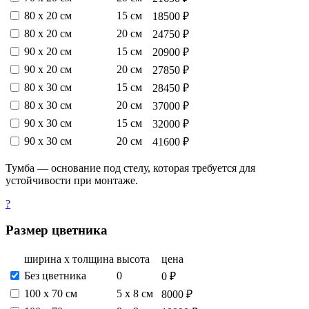
80 х 20 см
15 см
18500 ₽
80 х 20 см
20 см
24750 ₽
90 х 20 см
15 см
20900 ₽
90 х 20 см
20 см
27850 ₽
80 х 30 см
15 см
28450 ₽
80 х 30 см
20 см
37000 ₽
90 х 30 см
15 см
32000 ₽
90 х 30 см
20 см
41600 ₽
Тумба — основание под стелу, которая требуется для
устойчивости при монтаже.
?
Размер цветника
ширина х толщина
высота
цена
Без цветника
0
0 ₽
100 х 70 см
5 х 8 см
8000 ₽