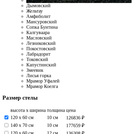
Габбро-Диабаз
Дымовский
Жельтау
Амфиболит
Мансуровский
Сопка Бунтина
Калгуваара
Масловский
Лезниковский
Покостовский
Лабрадорит
Токовский
Капустинский
Змеевик
Лисья горка
Мрамор Уфалей
Мрамор Коелга
Размер стелы
высота х ширина
толщина
цена
120 х 60 см
10 см
126836 ₽
140 х 70 см
10 см
177659 ₽
120 х 60 см
12 см
136308 ₽