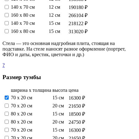
140 х 70 см
12 см
190180 ₽
160 х 80 см
12 см
266104 ₽
140 х 70 см
15 см
218122 ₽
160 х 80 см
15 см
313020 ₽
Стела — это основная надгробная плита, стоящая на
подставке. На стеле наносят разное оформление (портрет,
ФИО и даты, крестик, цветочки и др.)
?
Размер тумбы
ширина х толщина
высота
цена
70 х 20 см
15 см
16300 ₽
70 х 20 см
20 см
21650 ₽
80 х 20 см
15 см
18500 ₽
80 х 20 см
20 см
24750 ₽
70 х 20 см
15 см
16300 ₽
70 х 20 см
20 см
21650 ₽