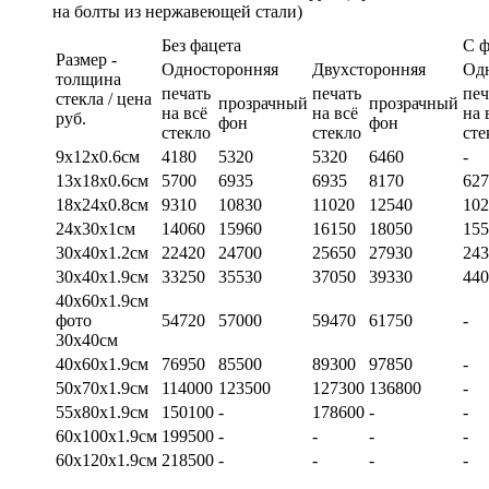
на болты из нержавеющей стали)
Без фацета
С 
Размер -
Односторонняя
Двухсторонняя
Од
толщина
печать
печать
печ
стекла / цена
прозрачный
прозрачный
на всё
на всё
на 
руб.
фон
фон
стекло
стекло
сте
9х12х0.6см
4180
5320
5320
6460
-
13х18х0.6см
5700
6935
6935
8170
627
18х24х0.8см
9310
10830
11020
12540
102
24х30х1см
14060
15960
16150
18050
155
30х40х1.2см
22420
24700
25650
27930
243
30х40х1.9см
33250
35530
37050
39330
440
40х60х1.9см
фото
54720
57000
59470
61750
-
30х40см
40х60х1.9см
76950
85500
89300
97850
-
50х70х1.9см
114000
123500
127300
136800
-
55х80х1.9см
150100
-
178600
-
-
60х100х1.9см
199500
-
-
-
-
60х120х1.9см
218500
-
-
-
-