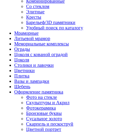
Комбинированные
Со стеклом
Элитные
Кресты
Барельеф/3D памятники
Удобный поиск по каталогу
Мраморные
Литьевой мрамор
Мемориальные комплексы
Ограды
Цоколя с кованой оградой
Цоколя
Столики и лавочки
Цветники
Плитка
Вазы и лампадки
Щебень
Оформление памятника
Фото на стекле
Скульптуры и Акрил
Фотокерамика
Бронзовые буквы
Сусальное золото
Скарпель и пескоструй
Цветной портрет