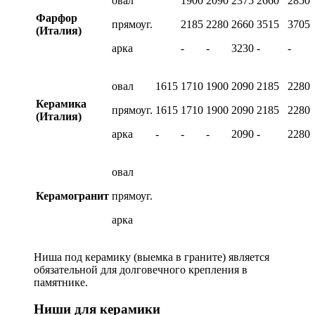
овал
1900
2090
2375
2660
2850
Фарфор
прямоуг.
2185
2280
2660
3515
3705
(Италия)
арка
-
-
3230
-
-
овал
1615
1710
1900
2090
2185
2280
Керамика
прямоуг.
1615
1710
1900
2090
2185
2280
(Италия)
арка
-
-
-
2090
-
2280
овал
Керамогранит
прямоуг.
арка
Ниша под керамику (выемка в граните) является
обязательной для долговечного крепления в
памятнике.
Ниши для керамики