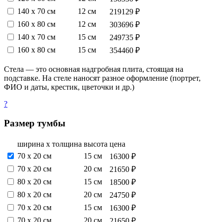
140 х 70 см
12 см
219129 ₽
160 х 80 см
12 см
303696 ₽
140 х 70 см
15 см
249735 ₽
160 х 80 см
15 см
354460 ₽
Стела — это основная надгробная плита, стоящая на
подставке. На стеле наносят разное оформление (портрет,
ФИО и даты, крестик, цветочки и др.)
?
Размер тумбы
ширина х толщина
высота
цена
70 х 20 см
15 см
16300 ₽
70 х 20 см
20 см
21650 ₽
80 х 20 см
15 см
18500 ₽
80 х 20 см
20 см
24750 ₽
70 х 20 см
15 см
16300 ₽
70 х 20 см
20 см
21650 ₽