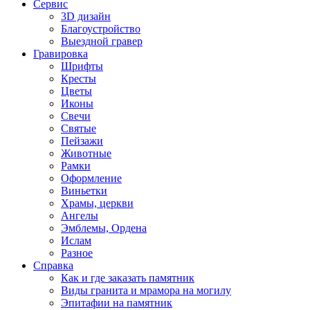
Сервис
3D дизайн
Благоустройство
Выездной гравер
Гравировка
Шрифты
Кресты
Цветы
Иконы
Свечи
Святые
Пейзажи
Животные
Рамки
Оформление
Виньетки
Храмы, церкви
Ангелы
Эмблемы, Ордена
Ислам
Разное
Справка
Как и где заказать памятник
Виды гранита и мрамора на могилу
Эпитафии на памятник