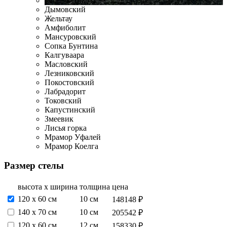
Габбро-Диабаз
Дымовский
Жельтау
Амфиболит
Мансуровский
Сопка Бунтина
Калгуваара
Масловский
Лезниковский
Покостовский
Лабрадорит
Токовский
Капустинский
Змеевик
Лисья горка
Мрамор Уфалей
Мрамор Коелга
Размер стелы
высота х ширина
толщина
цена
120 х 60 см
10 см
148148 ₽
140 х 70 см
10 см
205542 ₽
120 х 60 см
12 см
158330 ₽