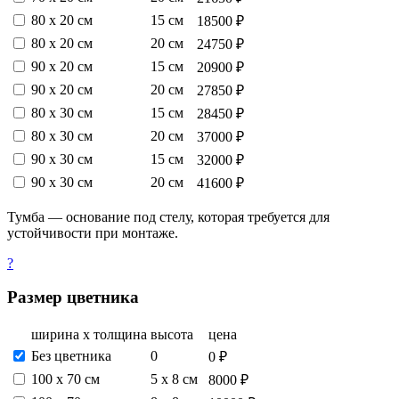
80 х 20 см
15 см
18500 ₽
80 х 20 см
20 см
24750 ₽
90 х 20 см
15 см
20900 ₽
90 х 20 см
20 см
27850 ₽
80 х 30 см
15 см
28450 ₽
80 х 30 см
20 см
37000 ₽
90 х 30 см
15 см
32000 ₽
90 х 30 см
20 см
41600 ₽
Тумба — основание под стелу, которая требуется для
устойчивости при монтаже.
?
Размер цветника
ширина х толщина
высота
цена
Без цветника
0
0 ₽
100 х 70 см
5 х 8 см
8000 ₽