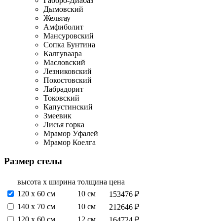
Габбро-Диабаз
Дымовский
Жельтау
Амфиболит
Мансуровский
Сопка Бунтина
Калгуваара
Масловский
Лезниковский
Покостовский
Лабрадорит
Токовский
Капустинский
Змеевик
Лисья горка
Мрамор Уфалей
Мрамор Коелга
Размер стелы
высота х ширина
толщина
цена
120 х 60 см
10 см
153476 ₽
140 х 70 см
10 см
212646 ₽
120 х 60 см
12 см
164724 ₽