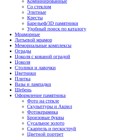
Комбинированные
Со стеклом
Элитные
Кресты
Барельеф/3D памятники
Удобный поиск по каталогу
Мраморные
Литьевой мрамор
Мемориальные комплексы
Ограды
Цоколя с кованой оградой
Цоколя
Столики и лавочки
Цветники
Плитка
Вазы и лампадки
Щебень
Оформление памятника
Фото на стекле
Скульптуры и Акрил
Фотокерамика
Бронзовые буквы
Сусальное золото
Скарпель и пескоструй
Цветной портрет