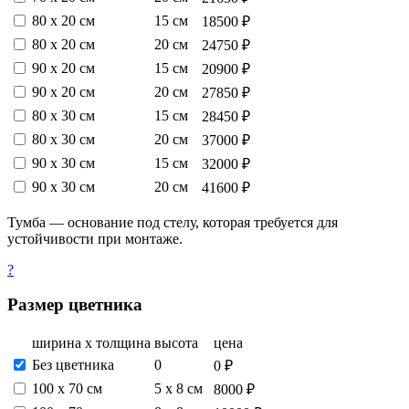
80 х 20 см
15 см
18500 ₽
80 х 20 см
20 см
24750 ₽
90 х 20 см
15 см
20900 ₽
90 х 20 см
20 см
27850 ₽
80 х 30 см
15 см
28450 ₽
80 х 30 см
20 см
37000 ₽
90 х 30 см
15 см
32000 ₽
90 х 30 см
20 см
41600 ₽
Тумба — основание под стелу, которая требуется для
устойчивости при монтаже.
?
Размер цветника
ширина х толщина
высота
цена
Без цветника
0
0 ₽
100 х 70 см
5 х 8 см
8000 ₽