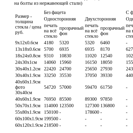
на болты из нержавеющей стали)
Без фацета
С 
Размер -
Односторонняя
Двухсторонняя
Од
толщина
печать
печать
печ
стекла / цена
прозрачный
прозрачный
на всё
на всё
на 
руб.
фон
фон
стекло
стекло
сте
9х12х0.6см
4180
5320
5320
6460
-
13х18х0.6см
5700
6935
6935
8170
627
18х24х0.8см
9310
10830
11020
12540
102
24х30х1см
14060
15960
16150
18050
155
30х40х1.2см
22420
24700
25650
27930
243
30х40х1.9см
33250
35530
37050
39330
440
40х60х1.9см
фото
54720
57000
59470
61750
-
30х40см
40х60х1.9см
76950
85500
89300
97850
-
50х70х1.9см
114000
123500
127300
136800
-
55х80х1.9см
150100
-
178600
-
-
60х100х1.9см
199500
-
-
-
-
60х120х1.9см
218500
-
-
-
-