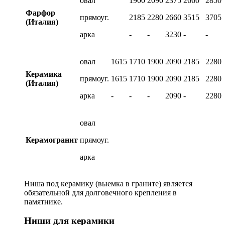
овал
1900
2090
2375
2660
2850
Фарфор
прямоуг.
2185
2280
2660
3515
3705
(Италия)
арка
-
-
3230
-
-
овал
1615
1710
1900
2090
2185
2280
Керамика
прямоуг.
1615
1710
1900
2090
2185
2280
(Италия)
арка
-
-
-
2090
-
2280
овал
Керамогранит
прямоуг.
арка
Ниша под керамику (выемка в граните) является
обязательной для долговечного крепления в
памятнике.
Ниши для керамики