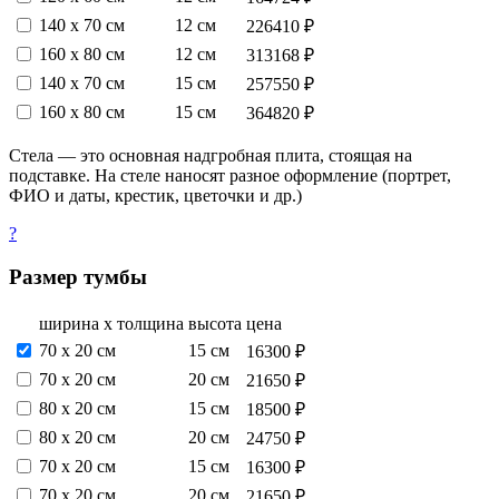
140 х 70 см
12 см
226410 ₽
160 х 80 см
12 см
313168 ₽
140 х 70 см
15 см
257550 ₽
160 х 80 см
15 см
364820 ₽
Стела — это основная надгробная плита, стоящая на
подставке. На стеле наносят разное оформление (портрет,
ФИО и даты, крестик, цветочки и др.)
?
Размер тумбы
ширина х толщина
высота
цена
70 х 20 см
15 см
16300 ₽
70 х 20 см
20 см
21650 ₽
80 х 20 см
15 см
18500 ₽
80 х 20 см
20 см
24750 ₽
70 х 20 см
15 см
16300 ₽
70 х 20 см
20 см
21650 ₽