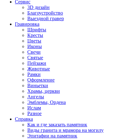
Сервис
3D дизайн
Благоустройство
Выездной гравер
Гравировка
Шрифты
Кресты
Цветы
Иконы
Свечи
Святые
Пейзажи
Животные
Рамки
Оформление
Виньетки
Храмы, церкви
Ангелы
Эмблемы, Ордена
Ислам
Разное
Справка
Как и где заказать памятник
Виды гранита и мрамора на могилу
Эпитафии на памятник