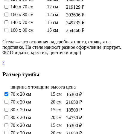
140 х 70 см
12 см
219129 ₽
160 х 80 см
12 см
303696 ₽
140 х 70 см
15 см
249735 ₽
160 х 80 см
15 см
354460 ₽
Стела — это основная надгробная плита, стоящая на
подставке. На стеле наносят разное оформление (портрет,
ФИО и даты, крестик, цветочки и др.)
?
Размер тумбы
ширина х толщина
высота
цена
70 х 20 см
15 см
16300 ₽
70 х 20 см
20 см
21650 ₽
80 х 20 см
15 см
18500 ₽
80 х 20 см
20 см
24750 ₽
70 х 20 см
15 см
16300 ₽
70 х 20 см
20 см
21650 ₽