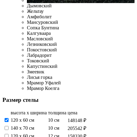
Габбро-Диабаз
Дымовский
Жельтау
Амфиболит
Мансуровский
Сопка Бунтина
Калгуваара
Масловский
Лезниковский
Покостовский
Лабрадорит
Токовский
Капустинский
Змеевик
Лисья горка
Мрамор Уфалей
Мрамор Коелга
Размер стелы
высота х ширина
толщина
цена
120 х 60 см
10 см
148148 ₽
140 х 70 см
10 см
205542 ₽
120 х 60 см
12 см
158330 ₽