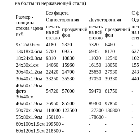
на болты из нержавеющей стали)
Без фацета
С 
Размер -
Односторонняя
Двухсторонняя
Од
толщина
печать
печать
печ
стекла / цена
прозрачный
прозрачный
на всё
на всё
на 
руб.
фон
фон
стекло
стекло
сте
9х12х0.6см
4180
5320
5320
6460
-
13х18х0.6см
5700
6935
6935
8170
627
18х24х0.8см
9310
10830
11020
12540
102
24х30х1см
14060
15960
16150
18050
155
30х40х1.2см
22420
24700
25650
27930
243
30х40х1.9см
33250
35530
37050
39330
440
40х60х1.9см
фото
54720
57000
59470
61750
-
30х40см
40х60х1.9см
76950
85500
89300
97850
-
50х70х1.9см
114000
123500
127300
136800
-
55х80х1.9см
150100
-
178600
-
-
60х100х1.9см
199500
-
-
-
-
60х120х1.9см
218500
-
-
-
-