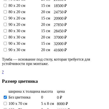
80 х 20 см
15 см
18500 ₽
80 х 20 см
20 см
24750 ₽
90 х 20 см
15 см
20900 ₽
90 х 20 см
20 см
27850 ₽
80 х 30 см
15 см
28450 ₽
80 х 30 см
20 см
37000 ₽
90 х 30 см
15 см
32000 ₽
90 х 30 см
20 см
41600 ₽
Тумба — основание под стелу, которая требуется для
устойчивости при монтаже.
?
Размер цветника
ширина х толщина
высота
цена
Без цветника
0
0 ₽
100 х 70 см
5 х 8 см
8000 ₽