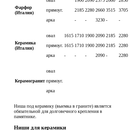
овал
1900
2090
2375
2660
2850
Фарфор
прямоуг.
2185
2280
2660
3515
3705
(Италия)
арка
-
-
3230
-
-
овал
1615
1710
1900
2090
2185
2280
Керамика
прямоуг.
1615
1710
1900
2090
2185
2280
(Италия)
арка
-
-
-
2090
-
2280
овал
Керамогранит
прямоуг.
арка
Ниша под керамику (выемка в граните) является
обязательной для долговечного крепления в
памятнике.
Ниши для керамики