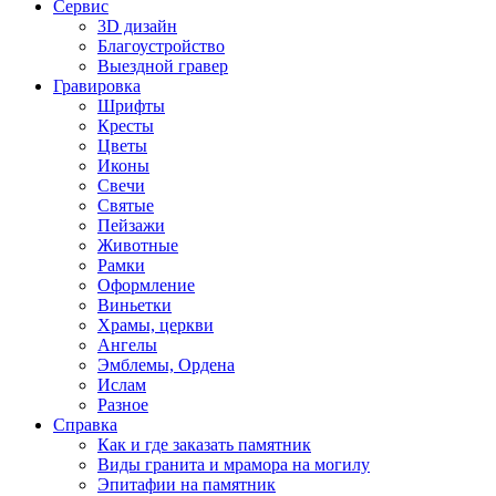
Сервис
3D дизайн
Благоустройство
Выездной гравер
Гравировка
Шрифты
Кресты
Цветы
Иконы
Свечи
Святые
Пейзажи
Животные
Рамки
Оформление
Виньетки
Храмы, церкви
Ангелы
Эмблемы, Ордена
Ислам
Разное
Справка
Как и где заказать памятник
Виды гранита и мрамора на могилу
Эпитафии на памятник