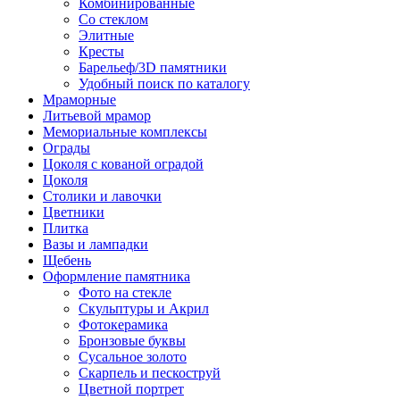
Комбинированные
Со стеклом
Элитные
Кресты
Барельеф/3D памятники
Удобный поиск по каталогу
Мраморные
Литьевой мрамор
Мемориальные комплексы
Ограды
Цоколя с кованой оградой
Цоколя
Столики и лавочки
Цветники
Плитка
Вазы и лампадки
Щебень
Оформление памятника
Фото на стекле
Скульптуры и Акрил
Фотокерамика
Бронзовые буквы
Сусальное золото
Скарпель и пескоструй
Цветной портрет