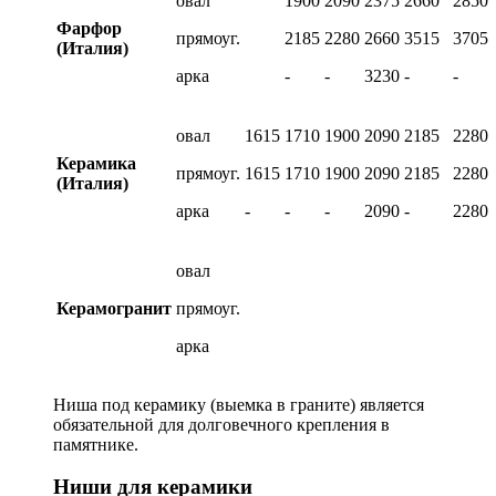
овал
1900
2090
2375
2660
2850
Фарфор
прямоуг.
2185
2280
2660
3515
3705
(Италия)
арка
-
-
3230
-
-
овал
1615
1710
1900
2090
2185
2280
Керамика
прямоуг.
1615
1710
1900
2090
2185
2280
(Италия)
арка
-
-
-
2090
-
2280
овал
Керамогранит
прямоуг.
арка
Ниша под керамику (выемка в граните) является
обязательной для долговечного крепления в
памятнике.
Ниши для керамики