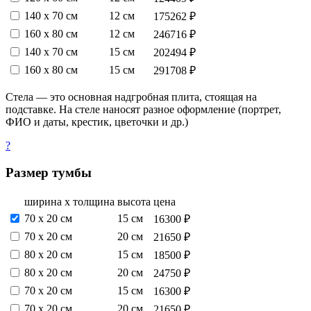
140 х 70 см
12 см
175262 ₽
160 х 80 см
12 см
246716 ₽
140 х 70 см
15 см
202494 ₽
160 х 80 см
15 см
291708 ₽
Стела — это основная надгробная плита, стоящая на
подставке. На стеле наносят разное оформление (портрет,
ФИО и даты, крестик, цветочки и др.)
?
Размер тумбы
ширина х толщина
высота
цена
70 х 20 см
15 см
16300 ₽
70 х 20 см
20 см
21650 ₽
80 х 20 см
15 см
18500 ₽
80 х 20 см
20 см
24750 ₽
70 х 20 см
15 см
16300 ₽
70 х 20 см
20 см
21650 ₽