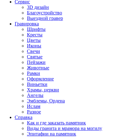
Сервис
3D дизайн
Благоустройство
Выездной гравер
Гравировка
Шрифты
Кресты
Цветы
Иконы
Свечи
Святые
Пейзажи
Животные
Рамки
Оформление
Виньетки
Храмы, церкви
Ангелы
Эмблемы, Ордена
Ислам
Разное
Справка
Как и где заказать памятник
Виды гранита и мрамора на могилу
Эпитафии на памятник