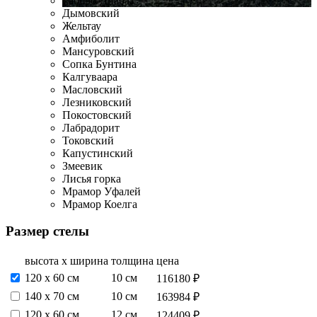
Габбро-Диабаз
Дымовский
Жельтау
Амфиболит
Мансуровский
Сопка Бунтина
Калгуваара
Масловский
Лезниковский
Покостовский
Лабрадорит
Токовский
Капустинский
Змеевик
Лисья горка
Мрамор Уфалей
Мрамор Коелга
Размер стелы
высота х ширина
толщина
цена
120 х 60 см
10 см
116180 ₽
140 х 70 см
10 см
163984 ₽
120 х 60 см
12 см
124409 ₽