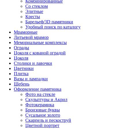
Комбинированные
Со стеклом
Элитные
Кресты
Барельеф/3D памятники
Удобный поиск по каталогу
Мраморные
Литьевой мрамор
Мемориальные комплексы
Ограды
Цоколя с кованой оградой
Цоколя
Столики и лавочки
Цветники
Плитка
Вазы и лампадки
Щебень
Оформление памятника
Фото на стекле
Скульптуры и Акрил
Фотокерамика
Бронзовые буквы
Сусальное золото
Скарпель и пескоструй
Цветной портрет