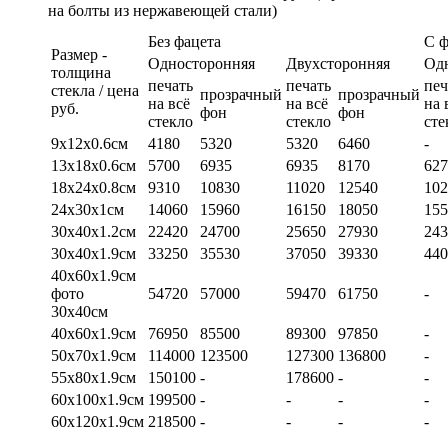
на болты из нержавеющей стали)
Без фацета
С 
Размер -
Односторонняя
Двухсторонняя
Од
толщина
печать
печать
печ
стекла / цена
прозрачный
прозрачный
на всё
на всё
на 
руб.
фон
фон
стекло
стекло
сте
9х12х0.6см
4180
5320
5320
6460
-
13х18х0.6см
5700
6935
6935
8170
627
18х24х0.8см
9310
10830
11020
12540
102
24х30х1см
14060
15960
16150
18050
155
30х40х1.2см
22420
24700
25650
27930
243
30х40х1.9см
33250
35530
37050
39330
440
40х60х1.9см
фото
54720
57000
59470
61750
-
30х40см
40х60х1.9см
76950
85500
89300
97850
-
50х70х1.9см
114000
123500
127300
136800
-
55х80х1.9см
150100
-
178600
-
-
60х100х1.9см
199500
-
-
-
-
60х120х1.9см
218500
-
-
-
-