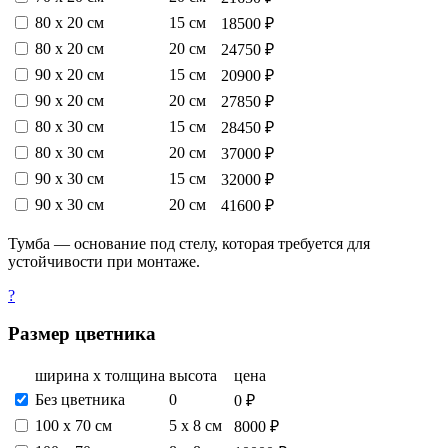
80 х 20 см
15 см
18500 ₽
80 х 20 см
20 см
24750 ₽
90 х 20 см
15 см
20900 ₽
90 х 20 см
20 см
27850 ₽
80 х 30 см
15 см
28450 ₽
80 х 30 см
20 см
37000 ₽
90 х 30 см
15 см
32000 ₽
90 х 30 см
20 см
41600 ₽
Тумба — основание под стелу, которая требуется для
устойчивости при монтаже.
?
Размер цветника
ширина х толщина
высота
цена
Без цветника
0
0 ₽
100 х 70 см
5 х 8 см
8000 ₽