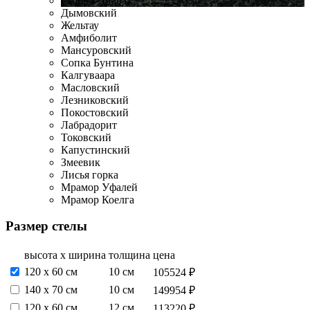
Габбро-Диабаз
Дымовский
Жельтау
Амфиболит
Мансуровский
Сопка Бунтина
Калгуваара
Масловский
Лезниковский
Покостовский
Лабрадорит
Токовский
Капустинский
Змеевик
Лисья горка
Мрамор Уфалей
Мрамор Коелга
Размер стелы
высота х ширина
толщина
цена
120 х 60 см
10 см
105524 ₽
140 х 70 см
10 см
149954 ₽
120 х 60 см
12 см
113220 ₽