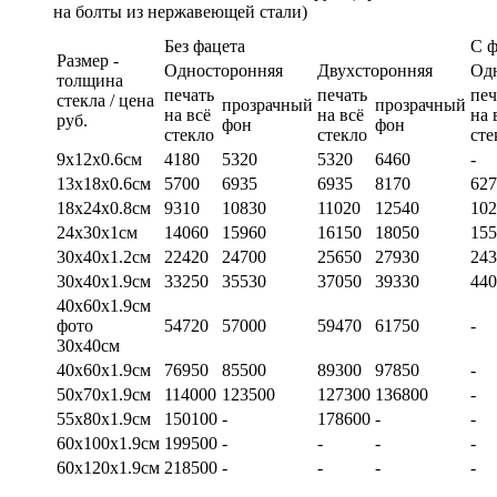
на болты из нержавеющей стали)
Без фацета
С 
Размер -
Односторонняя
Двухсторонняя
Од
толщина
печать
печать
печ
стекла / цена
прозрачный
прозрачный
на всё
на всё
на 
руб.
фон
фон
стекло
стекло
сте
9х12х0.6см
4180
5320
5320
6460
-
13х18х0.6см
5700
6935
6935
8170
627
18х24х0.8см
9310
10830
11020
12540
102
24х30х1см
14060
15960
16150
18050
155
30х40х1.2см
22420
24700
25650
27930
243
30х40х1.9см
33250
35530
37050
39330
440
40х60х1.9см
фото
54720
57000
59470
61750
-
30х40см
40х60х1.9см
76950
85500
89300
97850
-
50х70х1.9см
114000
123500
127300
136800
-
55х80х1.9см
150100
-
178600
-
-
60х100х1.9см
199500
-
-
-
-
60х120х1.9см
218500
-
-
-
-