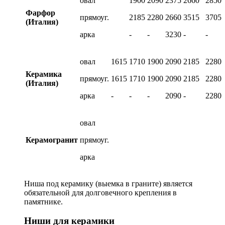
овал
1900
2090
2375
2660
2850
Фарфор
прямоуг.
2185
2280
2660
3515
3705
(Италия)
арка
-
-
3230
-
-
овал
1615
1710
1900
2090
2185
2280
Керамика
прямоуг.
1615
1710
1900
2090
2185
2280
(Италия)
арка
-
-
-
2090
-
2280
овал
Керамогранит
прямоуг.
арка
Ниша под керамику (выемка в граните) является
обязательной для долговечного крепления в
памятнике.
Ниши для керамики