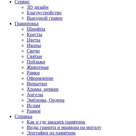
Сервис
3D дизайн
Благоустройство
Выездной гравер
Гравировка
Шрифты
Кресты
Цветы
Иконы
Свечи
Святые
Пейзажи
Животные
Рамки
Оформление
Виньетки
Храмы, церкви
Ангелы
Эмблемы, Ордена
Ислам
Разное
Справка
Как и где заказать памятник
Виды гранита и мрамора на могилу
Эпитафии на памятник