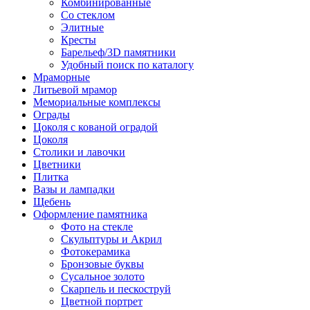
Комбинированные
Со стеклом
Элитные
Кресты
Барельеф/3D памятники
Удобный поиск по каталогу
Мраморные
Литьевой мрамор
Мемориальные комплексы
Ограды
Цоколя с кованой оградой
Цоколя
Столики и лавочки
Цветники
Плитка
Вазы и лампадки
Щебень
Оформление памятника
Фото на стекле
Скульптуры и Акрил
Фотокерамика
Бронзовые буквы
Сусальное золото
Скарпель и пескоструй
Цветной портрет