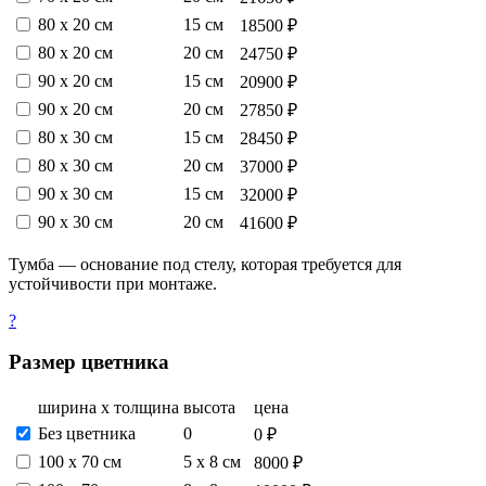
80 х 20 см
15 см
18500 ₽
80 х 20 см
20 см
24750 ₽
90 х 20 см
15 см
20900 ₽
90 х 20 см
20 см
27850 ₽
80 х 30 см
15 см
28450 ₽
80 х 30 см
20 см
37000 ₽
90 х 30 см
15 см
32000 ₽
90 х 30 см
20 см
41600 ₽
Тумба — основание под стелу, которая требуется для
устойчивости при монтаже.
?
Размер цветника
ширина х толщина
высота
цена
Без цветника
0
0 ₽
100 х 70 см
5 х 8 см
8000 ₽