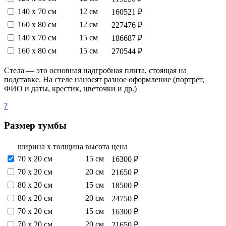
140 х 70 см
12 см
160521 ₽
160 х 80 см
12 см
227476 ₽
140 х 70 см
15 см
186687 ₽
160 х 80 см
15 см
270544 ₽
Стела — это основная надгробная плита, стоящая на
подставке. На стеле наносят разное оформление (портрет,
ФИО и даты, крестик, цветочки и др.)
?
Размер тумбы
ширина х толщина
высота
цена
70 х 20 см
15 см
16300 ₽
70 х 20 см
20 см
21650 ₽
80 х 20 см
15 см
18500 ₽
80 х 20 см
20 см
24750 ₽
70 х 20 см
15 см
16300 ₽
70 х 20 см
20 см
21650 ₽