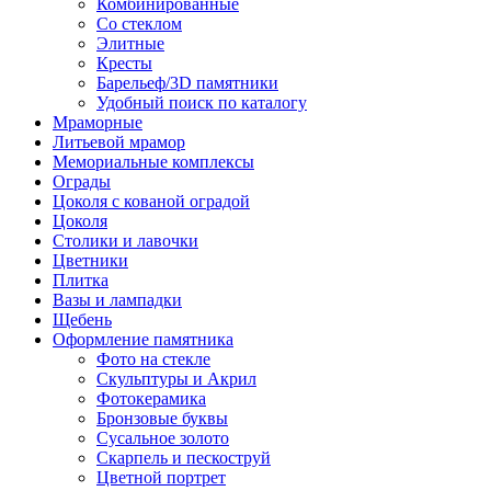
Комбинированные
Со стеклом
Элитные
Кресты
Барельеф/3D памятники
Удобный поиск по каталогу
Мраморные
Литьевой мрамор
Мемориальные комплексы
Ограды
Цоколя с кованой оградой
Цоколя
Столики и лавочки
Цветники
Плитка
Вазы и лампадки
Щебень
Оформление памятника
Фото на стекле
Скульптуры и Акрил
Фотокерамика
Бронзовые буквы
Сусальное золото
Скарпель и пескоструй
Цветной портрет