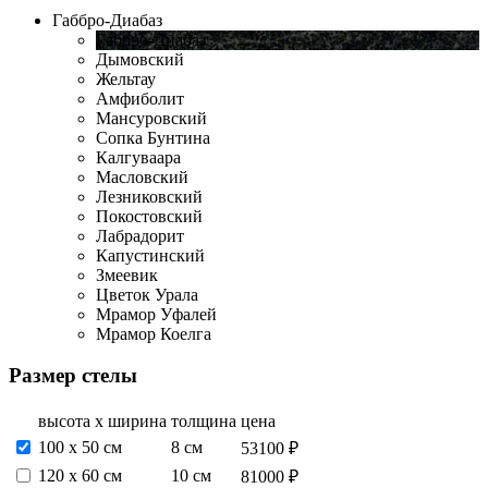
Габбро-Диабаз
Габбро-Диабаз
Дымовский
Жельтау
Амфиболит
Мансуровский
Сопка Бунтина
Калгуваара
Масловский
Лезниковский
Покостовский
Лабрадорит
Капустинский
Змеевик
Цветок Урала
Мрамор Уфалей
Мрамор Коелга
Размер стелы
высота х ширина
толщина
цена
100 x 50 см
8 см
53100 ₽
120 х 60 см
10 см
81000 ₽