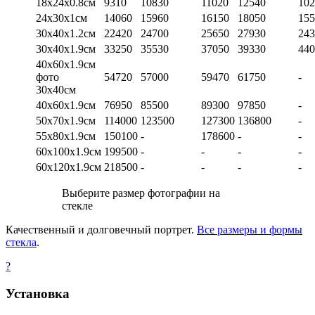
18х24х0.8см
9310
10830
11020
12540
102
24х30х1см
14060
15960
16150
18050
155
30х40х1.2см
22420
24700
25650
27930
243
30х40х1.9см
33250
35530
37050
39330
440
40х60х1.9см
фото
54720
57000
59470
61750
-
30х40см
40х60х1.9см
76950
85500
89300
97850
-
50х70х1.9см
114000
123500
127300
136800
-
55х80х1.9см
150100
-
178600
-
-
60х100х1.9см
199500
-
-
-
-
60х120х1.9см
218500
-
-
-
-
Выберите размер фотографии на
стекле
Качественный и долговечный портрет.
Все размеры и формы
стекла
.
?
Установка