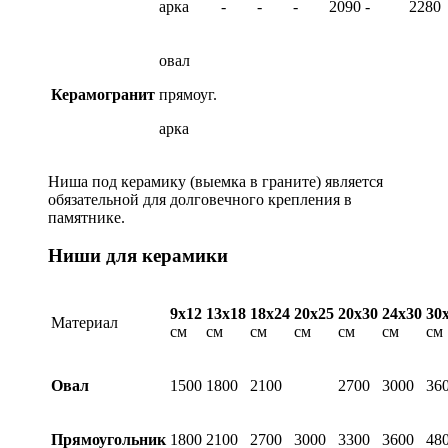
арка
-
-
-
2090
-
2280
овал
Керамогранит
прямоуг.
арка
Ниша под керамику (выемка в граните) является
обязательной для долговечного крепления в
памятнике.
Ниши для керамики
9х12
13х18
18х24
20х25
20х30
24х30
30
Материал
см
см
см
см
см
см
см
Овал
1500
1800
2100
2700
3000
36
Прямоугольник
1800
2100
2700
3000
3300
3600
48