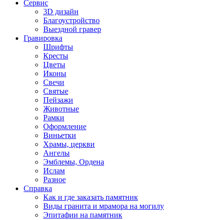
Сервис
3D дизайн
Благоустройство
Выездной гравер
Гравировка
Шрифты
Кресты
Цветы
Иконы
Свечи
Святые
Пейзажи
Животные
Рамки
Оформление
Виньетки
Храмы, церкви
Ангелы
Эмблемы, Ордена
Ислам
Разное
Справка
Как и где заказать памятник
Виды гранита и мрамора на могилу
Эпитафии на памятник