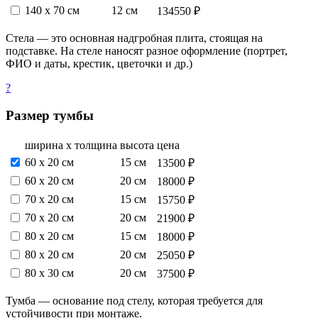
140 х 70 см
12 см
134550 ₽
Стела — это основная надгробная плита, стоящая на
подставке. На стеле наносят разное оформление (портрет,
ФИО и даты, крестик, цветочки и др.)
?
Размер тумбы
ширина х толщина
высота
цена
60 х 20 см
15 см
13500 ₽
60 х 20 см
20 см
18000 ₽
70 х 20 см
15 см
15750 ₽
70 х 20 см
20 см
21900 ₽
80 х 20 см
15 см
18000 ₽
80 х 20 см
20 см
25050 ₽
80 х 30 см
20 см
37500 ₽
Тумба — основание под стелу, которая требуется для
устойчивости при монтаже.