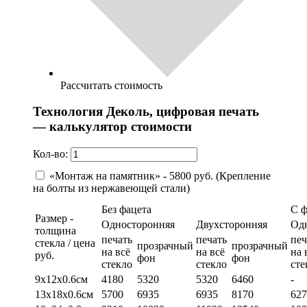
Рассчитать стоимость
Технология Деколь, цифровая печать
— калькулятор стоимости
Кол-во:
«Монтаж на памятник» - 5800 руб. (Крепление
на болты из нержавеющей стали)
Без фацета
С 
Размер -
Односторонняя
Двухсторонняя
Од
толщина
печать
печать
печ
стекла / цена
прозрачный
прозрачный
на всё
на всё
на 
руб.
фон
фон
стекло
стекло
сте
9х12х0.6см
4180
5320
5320
6460
-
13х18х0.6см
5700
6935
6935
8170
627