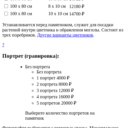
100 х 80 см
8 х 10 см
12180 ₽
100 х 80 см
10 х 10 см
14700 ₽
Устанавливается перед памятником, служит для посадки
растений внутри цветника и обрамления могилы. Состоит из
трех поребриков.
Другие варианты цветников
.
?
Портрет (гравировка):
Без портрета
Без портрета
1 портрет
4000
₽
2 портрета
8000
₽
3 портрета
12000
₽
4 портрета
16000
₽
5 портретов
20000
₽
Выберите количество портретов на
памятник
Фотография выбивается с помощью станка. Максимальное