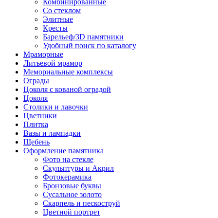
Комбинированные
Со стеклом
Элитные
Кресты
Барельеф/3D памятники
Удобный поиск по каталогу
Мраморные
Литьевой мрамор
Мемориальные комплексы
Ограды
Цоколя с кованой оградой
Цоколя
Столики и лавочки
Цветники
Плитка
Вазы и лампадки
Щебень
Оформление памятника
Фото на стекле
Скульптуры и Акрил
Фотокерамика
Бронзовые буквы
Сусальное золото
Скарпель и пескоструй
Цветной портрет