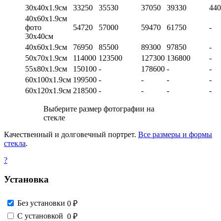
30х40х1.9см
33250
35530
37050
39330
440
40х60х1.9см
фото
54720
57000
59470
61750
-
30х40см
40х60х1.9см
76950
85500
89300
97850
-
50х70х1.9см
114000
123500
127300
136800
-
55х80х1.9см
150100
-
178600
-
-
60х100х1.9см
199500
-
-
-
-
60х120х1.9см
218500
-
-
-
-
Выберите размер фотографии на
стекле
Качественный и долговечный портрет.
Все размеры и формы
стекла
.
?
Установка
Без установки
0 ₽
С установкой
0 ₽