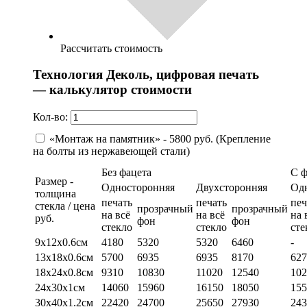
Рассчитать стоимость
Технология Деколь, цифровая печать
— калькулятор стоимости
Кол-во:
«Монтаж на памятник» - 5800 руб. (Крепление
на болты из нержавеющей стали)
Без фацета
С 
Размер -
Односторонняя
Двухсторонняя
Од
толщина
печать
печать
печ
стекла / цена
прозрачный
прозрачный
на всё
на всё
на 
руб.
фон
фон
стекло
стекло
сте
9х12х0.6см
4180
5320
5320
6460
-
13х18х0.6см
5700
6935
6935
8170
627
18х24х0.8см
9310
10830
11020
12540
102
24х30х1см
14060
15960
16150
18050
155
30х40х1.2см
22420
24700
25650
27930
243