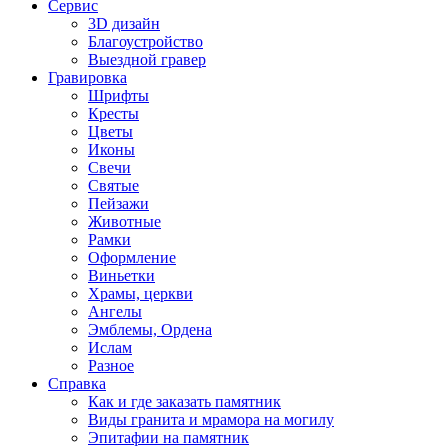
Сервис
3D дизайн
Благоустройство
Выездной гравер
Гравировка
Шрифты
Кресты
Цветы
Иконы
Свечи
Святые
Пейзажи
Животные
Рамки
Оформление
Виньетки
Храмы, церкви
Ангелы
Эмблемы, Ордена
Ислам
Разное
Справка
Как и где заказать памятник
Виды гранита и мрамора на могилу
Эпитафии на памятник