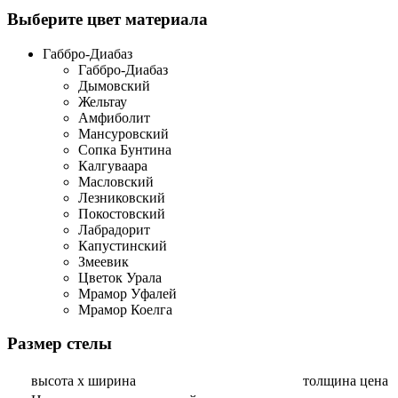
Выберите цвет материала
Габбро-Диабаз
Габбро-Диабаз
Дымовский
Жельтау
Амфиболит
Мансуровский
Сопка Бунтина
Калгуваара
Масловский
Лезниковский
Покостовский
Лабрадорит
Капустинский
Змеевик
Цветок Урала
Мрамор Уфалей
Мрамор Коелга
Размер стелы
высота х ширина
толщина
цена