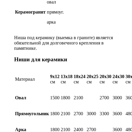
овал
Керамогранит
прямоуг.
арка
Ниша под керамику (выемка в граните) является
обязательной для долговечного крепления в
памятнике.
Ниши для керамики
9х12
13х18
18х24
20х25
20х30
24х30
30
Материал
см
см
см
см
см
см
см
Овал
1500
1800
2100
2700
3000
36
Прямоугольник
1800
2100
2700
3000
3300
3600
48
Арка
1800
2100
2400
2700
3600
48