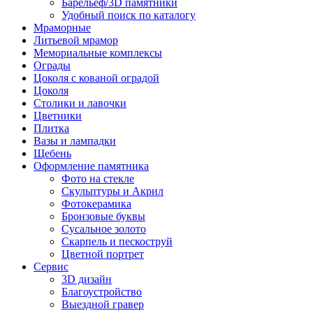
Барельеф/3D памятники
Удобный поиск по каталогу
Мраморные
Литьевой мрамор
Мемориальные комплексы
Ограды
Цоколя с кованой оградой
Цоколя
Столики и лавочки
Цветники
Плитка
Вазы и лампадки
Щебень
Оформление памятника
Фото на стекле
Скульптуры и Акрил
Фотокерамика
Бронзовые буквы
Сусальное золото
Скарпель и пескоструй
Цветной портрет
Сервис
3D дизайн
Благоустройство
Выездной гравер