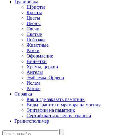
Гравировка
Шрифты
Кресты
Цветы
Иконы
Свечи
Святые
Пейзажи
Животные
Рамки
Оформление
Виньетки
Храмы, церкви
Ангелы
Эмблемы, Ордена
Ислам
Разное
Справка
Как и где заказать памятник
Виды гранита и мрамора на могилу
Эпитафии на памятник
Сертификаты качества гранита
Гранитополимер