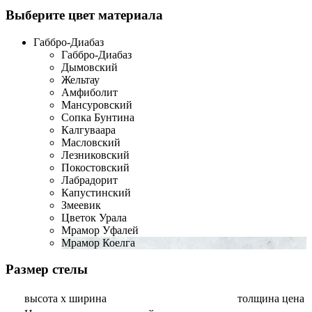
Выберите цвет материала
Габбро-Диабаз
Габбро-Диабаз
Дымовский
Жельтау
Амфиболит
Мансуровский
Сопка Бунтина
Калгуваара
Масловский
Лезниковский
Покостовский
Лабрадорит
Капустинский
Змеевик
Цветок Урала
Мрамор Уфалей
Мрамор Коелга
Размер стелы
высота х ширина
толщина
цена