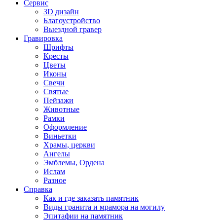
Сервис
3D дизайн
Благоустройство
Выездной гравер
Гравировка
Шрифты
Кресты
Цветы
Иконы
Свечи
Святые
Пейзажи
Животные
Рамки
Оформление
Виньетки
Храмы, церкви
Ангелы
Эмблемы, Ордена
Ислам
Разное
Справка
Как и где заказать памятник
Виды гранита и мрамора на могилу
Эпитафии на памятник