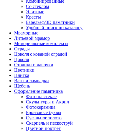
Комбинированные
Со стеклом
Элитные
Кресты
Барельеф/3D памятники
Удобный поиск по каталогу
Мраморные
Литьевой мрамор
Мемориальные комплексы
Ограды
Цоколя с кованой оградой
Цоколя
Столики и лавочки
Цветники
Плитка
Вазы и лампадки
Щебень
Оформление памятника
Фото на стекле
Скульптуры и Акрил
Фотокерамика
Бронзовые буквы
Сусальное золото
Скарпель и пескоструй
Цветной портрет