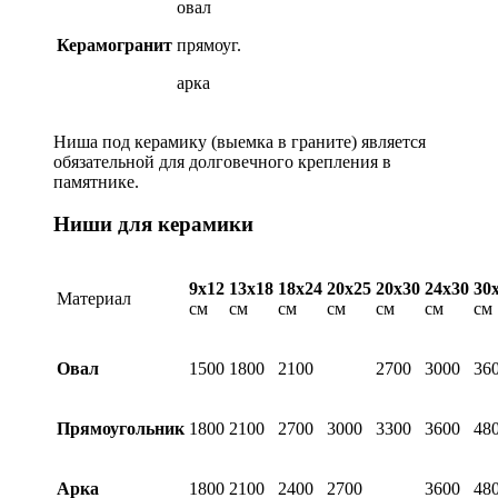
овал
Керамогранит
прямоуг.
арка
Ниша под керамику (выемка в граните) является
обязательной для долговечного крепления в
памятнике.
Ниши для керамики
9х12
13х18
18х24
20х25
20х30
24х30
30
Материал
см
см
см
см
см
см
см
Овал
1500
1800
2100
2700
3000
36
Прямоугольник
1800
2100
2700
3000
3300
3600
48
Арка
1800
2100
2400
2700
3600
48