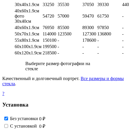
30х40х1.9см
33250
35530
37050
39330
440
40х60х1.9см
фото
54720
57000
59470
61750
-
30х40см
40х60х1.9см
76950
85500
89300
97850
-
50х70х1.9см
114000
123500
127300
136800
-
55х80х1.9см
150100
-
178600
-
-
60х100х1.9см
199500
-
-
-
-
60х120х1.9см
218500
-
-
-
-
Выберите размер фотографии на
стекле
Качественный и долговечный портрет.
Все размеры и формы
стекла
.
?
Установка
Без установки
0 ₽
С установкой
0 ₽