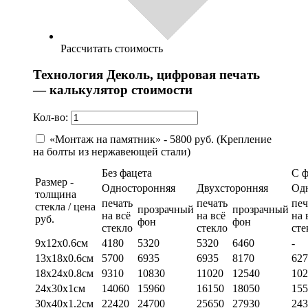
Рассчитать стоимость
Технология Деколь, цифровая печать
— калькулятор стоимости
Кол-во:
«Монтаж на памятник» - 5800 руб. (Крепление
на болты из нержавеющей стали)
Без фацета
С 
Размер -
Односторонняя
Двухсторонняя
Од
толщина
печать
печать
печ
стекла / цена
прозрачный
прозрачный
на всё
на всё
на 
руб.
фон
фон
стекло
стекло
сте
9х12х0.6см
4180
5320
5320
6460
-
13х18х0.6см
5700
6935
6935
8170
627
18х24х0.8см
9310
10830
11020
12540
102
24х30х1см
14060
15960
16150
18050
155
30х40х1.2см
22420
24700
25650
27930
243