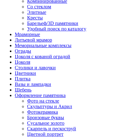
Комбинированные
Со стеклом
Элитные
Кресты
Барельеф/3D памятники
Удобный поиск по каталогу
Мраморные
Литьевой мрамор
Мемориальные комплексы
Ограды
Цоколя с кованой оградой
Цоколя
Столики и лавочки
Цветники
Плитка
Вазы и лампадки
Щебень
Оформление памятника
Фото на стекле
Скульптуры и Акрил
Фотокерамика
Бронзовые буквы
Сусальное золото
Скарпель и пескоструй
Цветной портрет