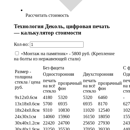
Рассчитать стоимость
Технология Деколь, цифровая печать
— калькулятор стоимости
Кол-во:
«Монтаж на памятник» - 5800 руб. (Крепление
на болты из нержавеющей стали)
Без фацета
С 
Размер -
Односторонняя
Двухсторонняя
Од
толщина
печать
печать
печ
стекла / цена
прозрачный
прозрачный
на всё
на всё
на 
руб.
фон
фон
стекло
стекло
сте
9х12х0.6см
4180
5320
5320
6460
-
13х18х0.6см
5700
6935
6935
8170
627
18х24х0.8см
9310
10830
11020
12540
102
24х30х1см
14060
15960
16150
18050
155
30х40х1.2см
22420
24700
25650
27930
243
30х40х1.9см
33250
35530
37050
39330
440