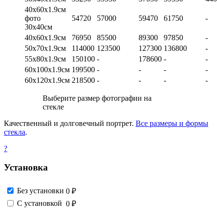
40х60х1.9см
фото
54720
57000
59470
61750
-
30х40см
40х60х1.9см
76950
85500
89300
97850
-
50х70х1.9см
114000
123500
127300
136800
-
55х80х1.9см
150100
-
178600
-
-
60х100х1.9см
199500
-
-
-
-
60х120х1.9см
218500
-
-
-
-
Выберите размер фотографии на
стекле
Качественный и долговечный портрет.
Все размеры и формы
стекла
.
?
Установка
Без установки
0 ₽
С установкой
0 ₽