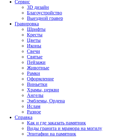
Сервис
3D дизайн
Благоустройство
Выездной гравер
Гравировка
Шрифты
Кресты
Цветы
Иконы
Свечи
Святые
Пейзажи
Животные
Рамки
Оформление
Виньетки
Храмы, церкви
Ангелы
Эмблемы, Ордена
Ислам
Разное
Справка
Как и где заказать памятник
Виды гранита и мрамора на могилу
Эпитафии на памятник