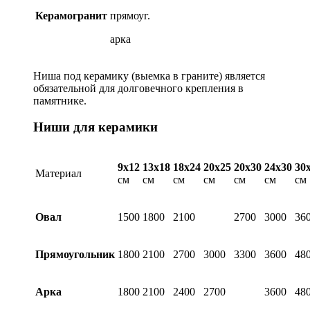
Керамогранит
прямоуг.
арка
Ниша под керамику (выемка в граните) является
обязательной для долговечного крепления в
памятнике.
Ниши для керамики
9х12
13х18
18х24
20х25
20х30
24х30
30
Материал
см
см
см
см
см
см
см
Овал
1500
1800
2100
2700
3000
36
Прямоугольник
1800
2100
2700
3000
3300
3600
48
Арка
1800
2100
2400
2700
3600
48