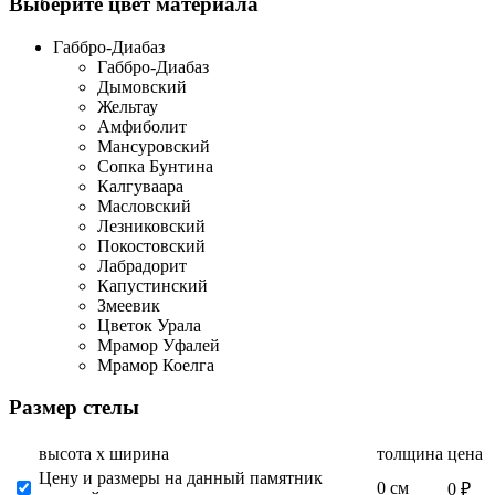
Выберите цвет материала
Габбро-Диабаз
Габбро-Диабаз
Дымовский
Жельтау
Амфиболит
Мансуровский
Сопка Бунтина
Калгуваара
Масловский
Лезниковский
Покостовский
Лабрадорит
Капустинский
Змеевик
Цветок Урала
Мрамор Уфалей
Мрамор Коелга
Размер стелы
высота х ширина
толщина
цена
Цену и размеры на данный памятник
0 см
0 ₽