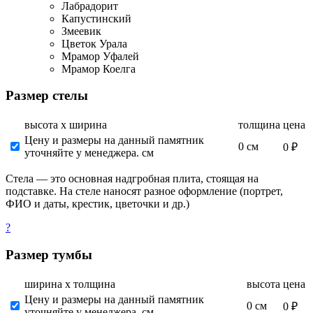
Лабрадорит
Капустинский
Змеевик
Цветок Урала
Мрамор Уфалей
Мрамор Коелга
Размер стелы
высота х ширина
толщина
цена
Цену и размеры на данный памятник
0 см
0 ₽
уточняйте у менеджера. см
Стела — это основная надгробная плита, стоящая на
подставке. На стеле наносят разное оформление (портрет,
ФИО и даты, крестик, цветочки и др.)
?
Размер тумбы
ширина х толщина
высота
цена
Цену и размеры на данный памятник
0 см
0 ₽
уточняйте у менеджера. см