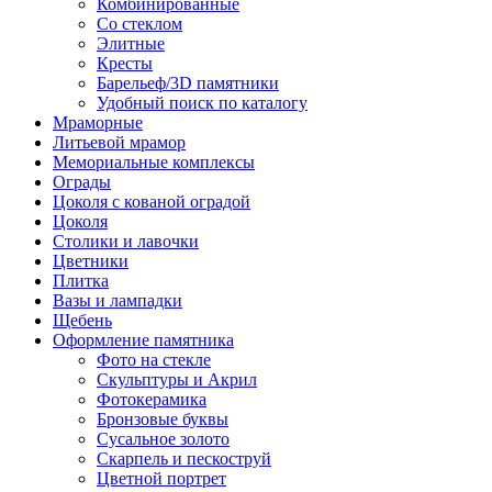
Комбинированные
Со стеклом
Элитные
Кресты
Барельеф/3D памятники
Удобный поиск по каталогу
Мраморные
Литьевой мрамор
Мемориальные комплексы
Ограды
Цоколя с кованой оградой
Цоколя
Столики и лавочки
Цветники
Плитка
Вазы и лампадки
Щебень
Оформление памятника
Фото на стекле
Скульптуры и Акрил
Фотокерамика
Бронзовые буквы
Сусальное золото
Скарпель и пескоструй
Цветной портрет