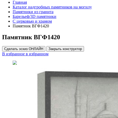
Главная
Каталог надгробных памятников на могилу
Памятники из гранита
Барельеф/3D памятники
С церковью и храмом
Памятник ВГФ1420
Памятник ВГФ1420
Сделать эскиз ОНЛАЙН
Закрыть конструктор
В избранное
в избранном