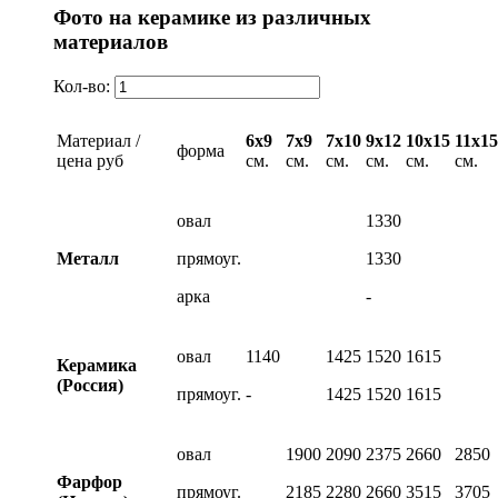
Фото на керамике из различных
материалов
Кол-во:
Материал /
6х9
7х9
7х10
9х12
10х15
11х15
форма
цена руб
см.
см.
см.
см.
см.
см.
овал
1330
Металл
прямоуг.
1330
арка
-
овал
1140
1425
1520
1615
Керамика
(Россия)
прямоуг.
-
1425
1520
1615
овал
1900
2090
2375
2660
2850
Фарфор
прямоуг.
2185
2280
2660
3515
3705