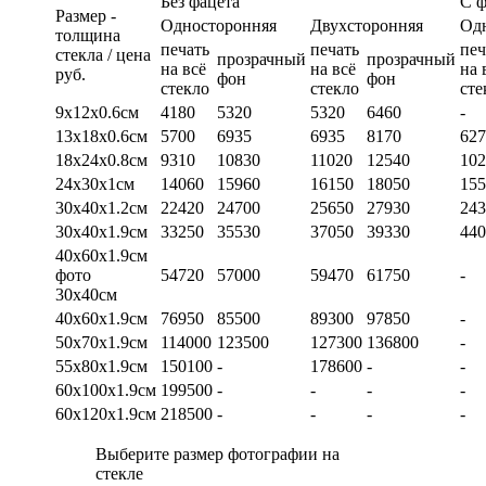
Без фацета
С 
Размер -
Односторонняя
Двухсторонняя
Од
толщина
печать
печать
печ
стекла / цена
прозрачный
прозрачный
на всё
на всё
на 
руб.
фон
фон
стекло
стекло
сте
9х12х0.6см
4180
5320
5320
6460
-
13х18х0.6см
5700
6935
6935
8170
627
18х24х0.8см
9310
10830
11020
12540
102
24х30х1см
14060
15960
16150
18050
155
30х40х1.2см
22420
24700
25650
27930
243
30х40х1.9см
33250
35530
37050
39330
440
40х60х1.9см
фото
54720
57000
59470
61750
-
30х40см
40х60х1.9см
76950
85500
89300
97850
-
50х70х1.9см
114000
123500
127300
136800
-
55х80х1.9см
150100
-
178600
-
-
60х100х1.9см
199500
-
-
-
-
60х120х1.9см
218500
-
-
-
-
Выберите размер фотографии на
стекле