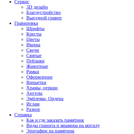
Сервис
3D дизайн
Благоустройство
Выездной гравер
Гравировка
Шрифты
Кресты
Цветы
Иконы
Свечи
Святые
Пейзажи
Животные
Рамки
Оформление
Виньетки
Храмы, церкви
Ангелы
Эмблемы, Ордена
Ислам
Разное
Справка
Как и где заказать памятник
Виды гранита и мрамора на могилу
Эпитафии на памятник