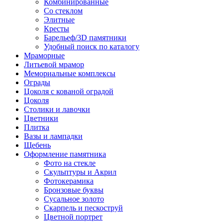
Комбинированные
Со стеклом
Элитные
Кресты
Барельеф/3D памятники
Удобный поиск по каталогу
Мраморные
Литьевой мрамор
Мемориальные комплексы
Ограды
Цоколя с кованой оградой
Цоколя
Столики и лавочки
Цветники
Плитка
Вазы и лампадки
Щебень
Оформление памятника
Фото на стекле
Скульптуры и Акрил
Фотокерамика
Бронзовые буквы
Сусальное золото
Скарпель и пескоструй
Цветной портрет