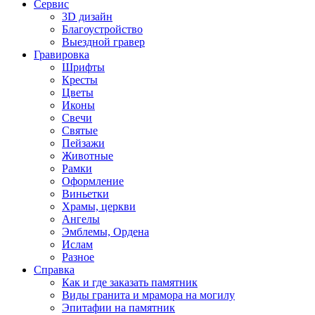
Сервис
3D дизайн
Благоустройство
Выездной гравер
Гравировка
Шрифты
Кресты
Цветы
Иконы
Свечи
Святые
Пейзажи
Животные
Рамки
Оформление
Виньетки
Храмы, церкви
Ангелы
Эмблемы, Ордена
Ислам
Разное
Справка
Как и где заказать памятник
Виды гранита и мрамора на могилу
Эпитафии на памятник