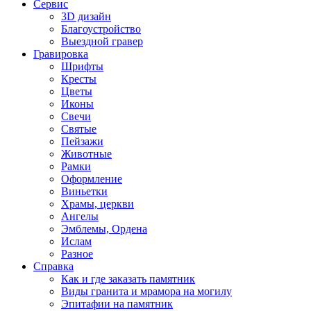
Сервис
3D дизайн
Благоустройство
Выездной гравер
Гравировка
Шрифты
Кресты
Цветы
Иконы
Свечи
Святые
Пейзажи
Животные
Рамки
Оформление
Виньетки
Храмы, церкви
Ангелы
Эмблемы, Ордена
Ислам
Разное
Справка
Как и где заказать памятник
Виды гранита и мрамора на могилу
Эпитафии на памятник