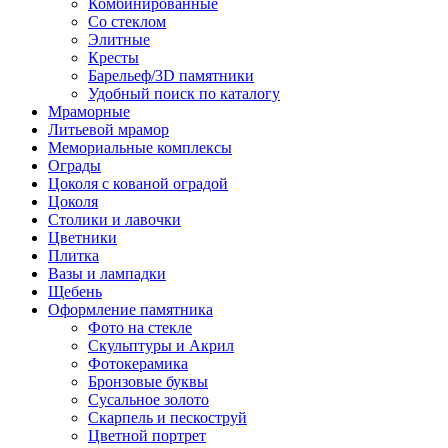
Комбинированные
Со стеклом
Элитные
Кресты
Барельеф/3D памятники
Удобный поиск по каталогу
Мраморные
Литьевой мрамор
Мемориальные комплексы
Ограды
Цоколя с кованой оградой
Цоколя
Столики и лавочки
Цветники
Плитка
Вазы и лампадки
Щебень
Оформление памятника
Фото на стекле
Скульптуры и Акрил
Фотокерамика
Бронзовые буквы
Сусальное золото
Скарпель и пескоструй
Цветной портрет