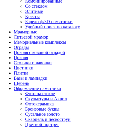
Комбинированные
Со стеклом
Элитные
Кресты
Барельеф/3D памятники
Удобный поиск по каталогу
Мраморные
Литьевой мрамор
Мемориальные комплексы
Ограды
Цоколя с кованой оградой
Цоколя
Столики и лавочки
Цветники
Плитка
Вазы и лампадки
Щебень
Оформление памятника
Фото на стекле
Скульптуры и Акрил
Фотокерамика
Бронзовые буквы
Сусальное золото
Скарпель и пескоструй
Цветной портрет