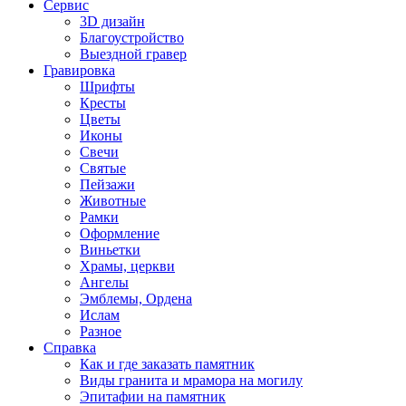
Сервис
3D дизайн
Благоустройство
Выездной гравер
Гравировка
Шрифты
Кресты
Цветы
Иконы
Свечи
Святые
Пейзажи
Животные
Рамки
Оформление
Виньетки
Храмы, церкви
Ангелы
Эмблемы, Ордена
Ислам
Разное
Справка
Как и где заказать памятник
Виды гранита и мрамора на могилу
Эпитафии на памятник