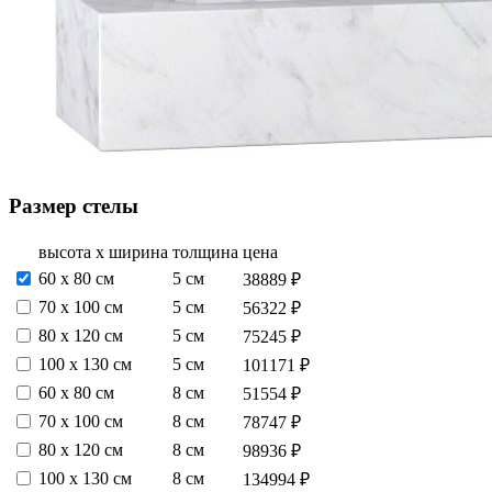
Размер стелы
высота х ширина
толщина
цена
60 х 80 см
5 см
38889 ₽
70 х 100 см
5 см
56322 ₽
80 х 120 см
5 см
75245 ₽
100 х 130 см
5 см
101171 ₽
60 х 80 см
8 см
51554 ₽
70 х 100 см
8 см
78747 ₽
80 х 120 см
8 см
98936 ₽
100 х 130 см
8 см
134994 ₽