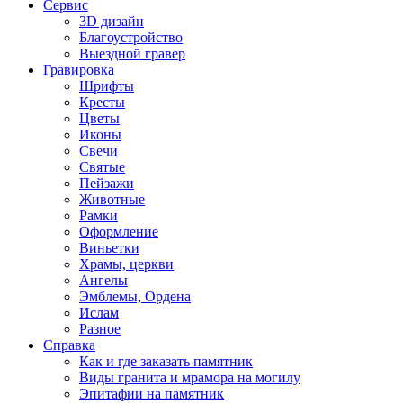
Сервис
3D дизайн
Благоустройство
Выездной гравер
Гравировка
Шрифты
Кресты
Цветы
Иконы
Свечи
Святые
Пейзажи
Животные
Рамки
Оформление
Виньетки
Храмы, церкви
Ангелы
Эмблемы, Ордена
Ислам
Разное
Справка
Как и где заказать памятник
Виды гранита и мрамора на могилу
Эпитафии на памятник