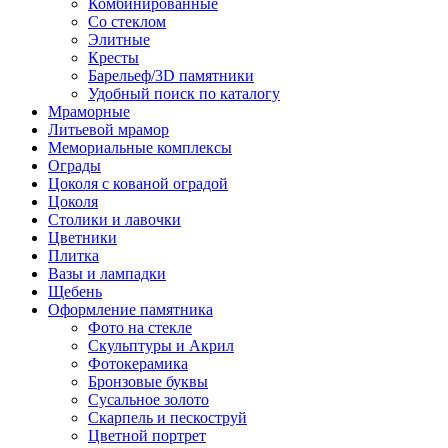
Комбинированные
Со стеклом
Элитные
Кресты
Барельеф/3D памятники
Удобный поиск по каталогу
Мраморные
Литьевой мрамор
Мемориальные комплексы
Ограды
Цоколя с кованой оградой
Цоколя
Столики и лавочки
Цветники
Плитка
Вазы и лампадки
Щебень
Оформление памятника
Фото на стекле
Скульптуры и Акрил
Фотокерамика
Бронзовые буквы
Сусальное золото
Скарпель и пескоструй
Цветной портрет