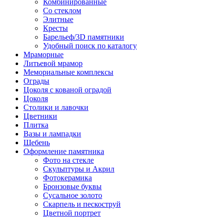
Комбинированные
Со стеклом
Элитные
Кресты
Барельеф/3D памятники
Удобный поиск по каталогу
Мраморные
Литьевой мрамор
Мемориальные комплексы
Ограды
Цоколя с кованой оградой
Цоколя
Столики и лавочки
Цветники
Плитка
Вазы и лампадки
Щебень
Оформление памятника
Фото на стекле
Скульптуры и Акрил
Фотокерамика
Бронзовые буквы
Сусальное золото
Скарпель и пескоструй
Цветной портрет