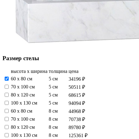
Размер стелы
высота х ширина
толщина
цена
60 х 80 см
5 см
34196 ₽
70 х 100 см
5 см
50511 ₽
80 х 120 см
5 см
68615 ₽
100 х 130 см
5 см
94094 ₽
60 х 80 см
8 см
44968 ₽
70 х 100 см
8 см
70738 ₽
80 х 120 см
8 см
89780 ₽
100 х 130 см
8 см
125361 ₽