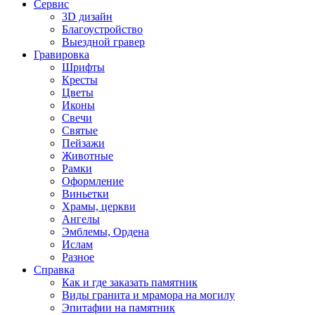
Сервис
3D дизайн
Благоустройство
Выездной гравер
Гравировка
Шрифты
Кресты
Цветы
Иконы
Свечи
Святые
Пейзажи
Животные
Рамки
Оформление
Виньетки
Храмы, церкви
Ангелы
Эмблемы, Ордена
Ислам
Разное
Справка
Как и где заказать памятник
Виды гранита и мрамора на могилу
Эпитафии на памятник