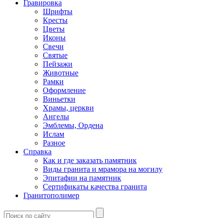
Гравировка
Шрифты
Кресты
Цветы
Иконы
Свечи
Святые
Пейзажи
Животные
Рамки
Оформление
Виньетки
Храмы, церкви
Ангелы
Эмблемы, Ордена
Ислам
Разное
Справка
Как и где заказать памятник
Виды гранита и мрамора на могилу
Эпитафии на памятник
Сертификаты качества гранита
Гранитополимер