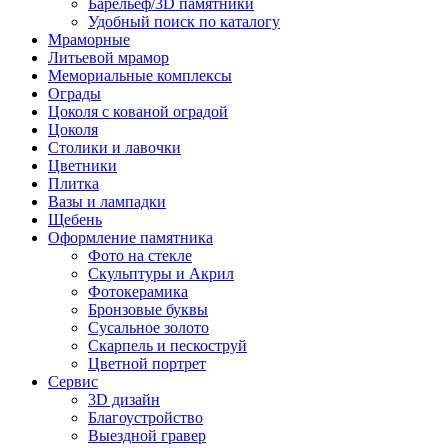
Барельеф/3D памятники
Удобный поиск по каталогу
Мраморные
Литьевой мрамор
Мемориальные комплексы
Ограды
Цоколя с кованой оградой
Цоколя
Столики и лавочки
Цветники
Плитка
Вазы и лампадки
Щебень
Оформление памятника
Фото на стекле
Скульптуры и Акрил
Фотокерамика
Бронзовые буквы
Сусальное золото
Скарпель и пескоструй
Цветной портрет
Сервис
3D дизайн
Благоустройство
Выездной гравер