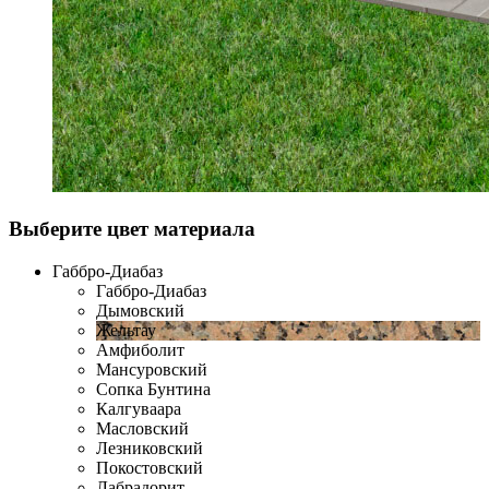
Выберите цвет материала
Габбро-Диабаз
Габбро-Диабаз
Дымовский
Жельтау
Амфиболит
Мансуровский
Сопка Бунтина
Калгуваара
Масловский
Лезниковский
Покостовский
Лабрадорит