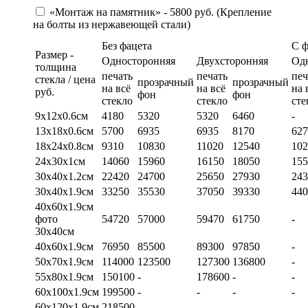
«Монтаж на памятник» - 5800 руб. (Крепление
на болты из нержавеющей стали)
Без фацета
С 
Размер -
Односторонняя
Двухсторонняя
Од
толщина
печать
печать
печ
стекла / цена
прозрачный
прозрачный
на всё
на всё
на 
руб.
фон
фон
стекло
стекло
сте
9х12х0.6см
4180
5320
5320
6460
-
13х18х0.6см
5700
6935
6935
8170
627
18х24х0.8см
9310
10830
11020
12540
102
24х30х1см
14060
15960
16150
18050
155
30х40х1.2см
22420
24700
25650
27930
243
30х40х1.9см
33250
35530
37050
39330
440
40х60х1.9см
фото
54720
57000
59470
61750
-
30х40см
40х60х1.9см
76950
85500
89300
97850
-
50х70х1.9см
114000
123500
127300
136800
-
55х80х1.9см
150100
-
178600
-
-
60х100х1.9см
199500
-
-
-
-
60х120х1.9см
218500
-
-
-
-