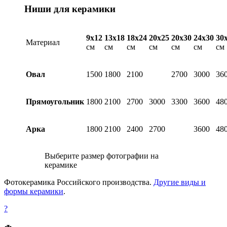
Ниши для керамики
9х12
13х18
18х24
20х25
20х30
24х30
30
Материал
см
см
см
см
см
см
см
Овал
1500
1800
2100
2700
3000
36
Прямоугольник
1800
2100
2700
3000
3300
3600
48
Арка
1800
2100
2400
2700
3600
48
Выберите размер фотографии на
керамике
Фотокерамика Российского производства.
Другие виды и
формы керамики
.
?