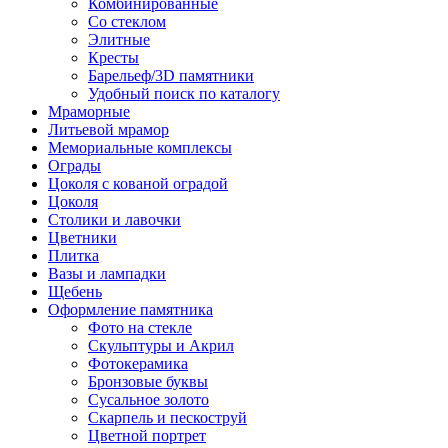
Комбинированные
Со стеклом
Элитные
Кресты
Барельеф/3D памятники
Удобный поиск по каталогу
Мраморные
Литьевой мрамор
Мемориальные комплексы
Ограды
Цоколя с кованой оградой
Цоколя
Столики и лавочки
Цветники
Плитка
Вазы и лампадки
Щебень
Оформление памятника
Фото на стекле
Скульптуры и Акрил
Фотокерамика
Бронзовые буквы
Сусальное золото
Скарпель и пескоструй
Цветной портрет