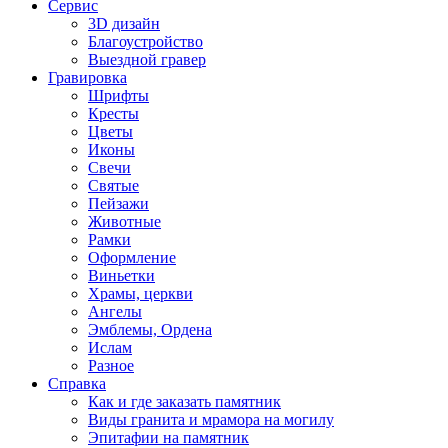
Сервис
3D дизайн
Благоустройство
Выездной гравер
Гравировка
Шрифты
Кресты
Цветы
Иконы
Свечи
Святые
Пейзажи
Животные
Рамки
Оформление
Виньетки
Храмы, церкви
Ангелы
Эмблемы, Ордена
Ислам
Разное
Справка
Как и где заказать памятник
Виды гранита и мрамора на могилу
Эпитафии на памятник