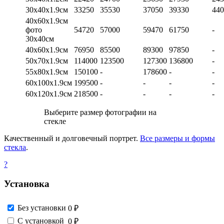
30х40х1.9см
33250
35530
37050
39330
440
40х60х1.9см
фото
54720
57000
59470
61750
-
30х40см
40х60х1.9см
76950
85500
89300
97850
-
50х70х1.9см
114000
123500
127300
136800
-
55х80х1.9см
150100
-
178600
-
-
60х100х1.9см
199500
-
-
-
-
60х120х1.9см
218500
-
-
-
-
Выберите размер фотографии на
стекле
Качественный и долговечный портрет.
Все размеры и формы
стекла
.
?
Установка
Без установки
0 ₽
С установкой
0 ₽