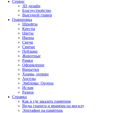
Сервис
3D дизайн
Благоустройство
Выездной гравер
Гравировка
Шрифты
Кресты
Цветы
Иконы
Свечи
Святые
Пейзажи
Животные
Рамки
Оформление
Виньетки
Храмы, церкви
Ангелы
Эмблемы, Ордена
Ислам
Разное
Справка
Как и где заказать памятник
Виды гранита и мрамора на могилу
Эпитафии на памятник