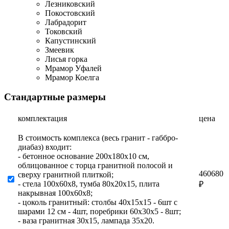
Лезниковский
Покостовский
Лабрадорит
Токовский
Капустинский
Змеевик
Лисья горка
Мрамор Уфалей
Мрамор Коелга
Стандартные размеры
комплектация
цена
В стоимость комплекса (весь гранит - габбро-
диабаз) входит:
- бетонное основание 200х180х10 см,
облицованное с торца гранитной полосой и
460680
сверху гранитной плиткой;
- стела 100х60х8, тумба 80х20х15, плита
₽
накрывная 100х60х8;
- цоколь гранитный: столбы 40х15х15 - 6шт с
шарами 12 см - 4шт, поребрики 60х30х5 - 8шт;
- ваза гранитная 30х15, лампада 35х20.