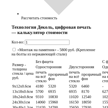
Рассчитать стоимость
Технология Деколь, цифровая печать
— калькулятор стоимости
Кол-во:
«Монтаж на памятник» - 5800 руб. (Крепление
на болты из нержавеющей стали)
Без фацета
С 
Размер -
Односторонняя
Двухсторонняя
Од
толщина
печать
печать
печ
стекла / цена
прозрачный
прозрачный
на всё
на всё
на 
руб.
фон
фон
стекло
стекло
сте
9х12х0.6см
4180
5320
5320
6460
-
13х18х0.6см
5700
6935
6935
8170
627
18х24х0.8см
9310
10830
11020
12540
102
24х30х1см
14060
15960
16150
18050
155
30х40х1.2см
22420
24700
25650
27930
243