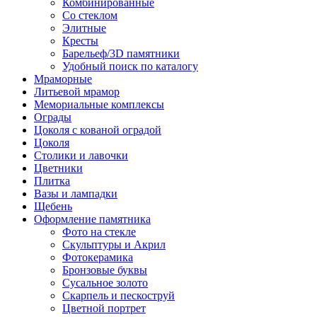
Комбинированные
Со стеклом
Элитные
Кресты
Барельеф/3D памятники
Удобный поиск по каталогу
Мраморные
Литьевой мрамор
Мемориальные комплексы
Ограды
Цоколя с кованой оградой
Цоколя
Столики и лавочки
Цветники
Плитка
Вазы и лампадки
Щебень
Оформление памятника
Фото на стекле
Скульптуры и Акрил
Фотокерамика
Бронзовые буквы
Сусальное золото
Скарпель и пескоструй
Цветной портрет