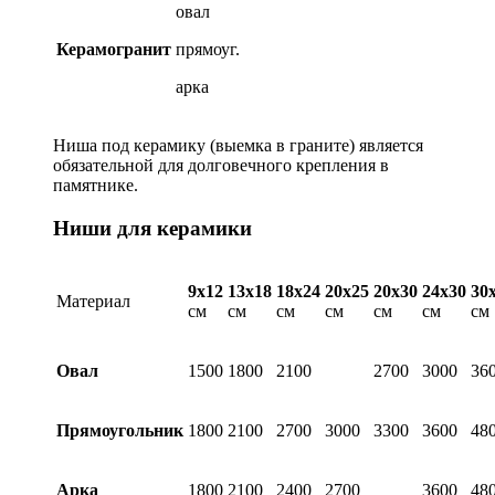
овал
Керамогранит
прямоуг.
арка
Ниша под керамику (выемка в граните) является
обязательной для долговечного крепления в
памятнике.
Ниши для керамики
9х12
13х18
18х24
20х25
20х30
24х30
30
Материал
см
см
см
см
см
см
см
Овал
1500
1800
2100
2700
3000
36
Прямоугольник
1800
2100
2700
3000
3300
3600
48
Арка
1800
2100
2400
2700
3600
48