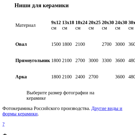
Ниши для керамики
9х12
13х18
18х24
20х25
20х30
24х30
30
Материал
см
см
см
см
см
см
см
Овал
1500
1800
2100
2700
3000
36
Прямоугольник
1800
2100
2700
3000
3300
3600
48
Арка
1800
2100
2400
2700
3600
48
Выберите размер фотографии на
керамике
Фотокерамика Российского производства.
Другие виды и
формы керамики
.
?