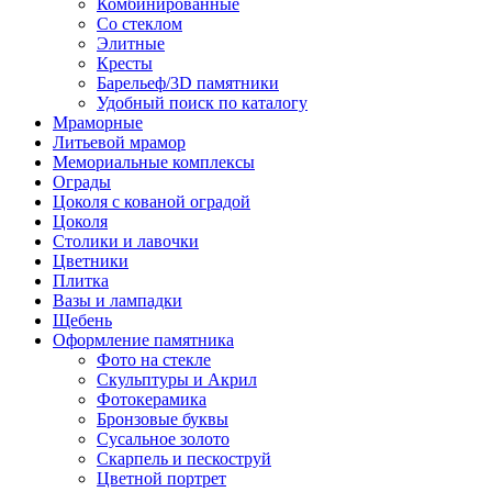
Комбинированные
Со стеклом
Элитные
Кресты
Барельеф/3D памятники
Удобный поиск по каталогу
Мраморные
Литьевой мрамор
Мемориальные комплексы
Ограды
Цоколя с кованой оградой
Цоколя
Столики и лавочки
Цветники
Плитка
Вазы и лампадки
Щебень
Оформление памятника
Фото на стекле
Скульптуры и Акрил
Фотокерамика
Бронзовые буквы
Сусальное золото
Скарпель и пескоструй
Цветной портрет