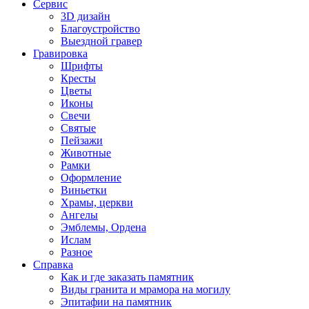
Сервис
3D дизайн
Благоустройство
Выездной гравер
Гравировка
Шрифты
Кресты
Цветы
Иконы
Свечи
Святые
Пейзажи
Животные
Рамки
Оформление
Виньетки
Храмы, церкви
Ангелы
Эмблемы, Ордена
Ислам
Разное
Справка
Как и где заказать памятник
Виды гранита и мрамора на могилу
Эпитафии на памятник