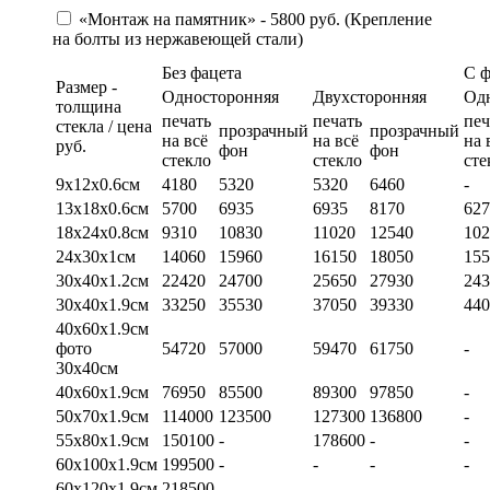
«Монтаж на памятник» - 5800 руб. (Крепление
на болты из нержавеющей стали)
Без фацета
С 
Размер -
Односторонняя
Двухсторонняя
Од
толщина
печать
печать
печ
стекла / цена
прозрачный
прозрачный
на всё
на всё
на 
руб.
фон
фон
стекло
стекло
сте
9х12х0.6см
4180
5320
5320
6460
-
13х18х0.6см
5700
6935
6935
8170
627
18х24х0.8см
9310
10830
11020
12540
102
24х30х1см
14060
15960
16150
18050
155
30х40х1.2см
22420
24700
25650
27930
243
30х40х1.9см
33250
35530
37050
39330
440
40х60х1.9см
фото
54720
57000
59470
61750
-
30х40см
40х60х1.9см
76950
85500
89300
97850
-
50х70х1.9см
114000
123500
127300
136800
-
55х80х1.9см
150100
-
178600
-
-
60х100х1.9см
199500
-
-
-
-
60х120х1.9см
218500
-
-
-
-