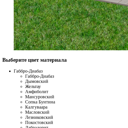
Выберите цвет материала
Габбро-Диабаз
Габбро-Диабаз
Дымовский
Жельтау
Амфиболит
Мансуровский
Сопка Бунтина
Калгуваара
Масловский
Лезниковский
Покостовский
Лабрадорит