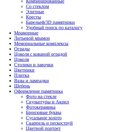
Комбинированные
Со стеклом
Элитные
Кресты
Барельеф/3D памятники
Удобный поиск по каталогу
Мраморные
Литьевой мрамор
Мемориальные комплексы
Ограды
Цоколя с кованой оградой
Цоколя
Столики и лавочки
Цветники
Плитка
Вазы и лампадки
Щебень
Оформление памятника
Фото на стекле
Скульптуры и Акрил
Фотокерамика
Бронзовые буквы
Сусальное золото
Скарпель и пескоструй
Цветной портрет