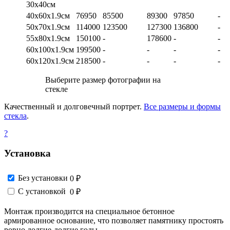
30х40см
40х60х1.9см
76950
85500
89300
97850
-
50х70х1.9см
114000
123500
127300
136800
-
55х80х1.9см
150100
-
178600
-
-
60х100х1.9см
199500
-
-
-
-
60х120х1.9см
218500
-
-
-
-
Выберите размер фотографии на
стекле
Качественный и долговечный портрет.
Все размеры и формы
стекла
.
?
Установка
Без установки
0 ₽
С установкой
0 ₽
Монтаж производится на специальное бетонное
армированное основание, что позволяет памятнику простоять
ровно долгие-долгие годы.