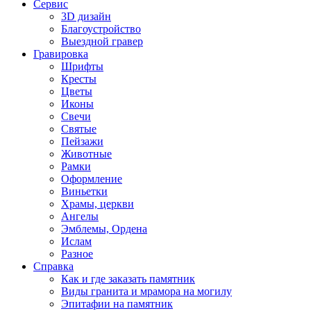
Сервис
3D дизайн
Благоустройство
Выездной гравер
Гравировка
Шрифты
Кресты
Цветы
Иконы
Свечи
Святые
Пейзажи
Животные
Рамки
Оформление
Виньетки
Храмы, церкви
Ангелы
Эмблемы, Ордена
Ислам
Разное
Справка
Как и где заказать памятник
Виды гранита и мрамора на могилу
Эпитафии на памятник