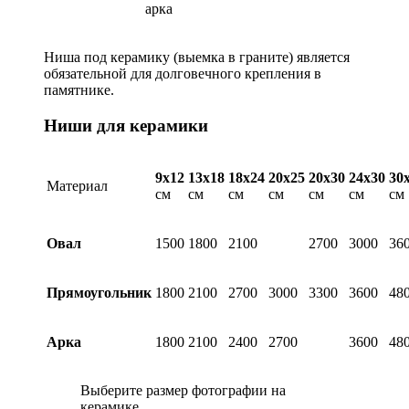
арка
Ниша под керамику (выемка в граните) является
обязательной для долговечного крепления в
памятнике.
Ниши для керамики
9х12
13х18
18х24
20х25
20х30
24х30
30
Материал
см
см
см
см
см
см
см
Овал
1500
1800
2100
2700
3000
36
Прямоугольник
1800
2100
2700
3000
3300
3600
48
Арка
1800
2100
2400
2700
3600
48
Выберите размер фотографии на
керамике