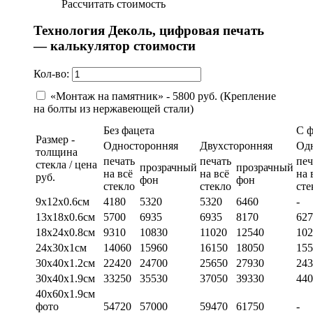
Рассчитать стоимость
Технология Деколь, цифровая печать
— калькулятор стоимости
Кол-во:
«Монтаж на памятник» - 5800 руб. (Крепление
на болты из нержавеющей стали)
Без фацета
С 
Размер -
Односторонняя
Двухсторонняя
Од
толщина
печать
печать
печ
стекла / цена
прозрачный
прозрачный
на всё
на всё
на 
руб.
фон
фон
стекло
стекло
сте
9х12х0.6см
4180
5320
5320
6460
-
13х18х0.6см
5700
6935
6935
8170
627
18х24х0.8см
9310
10830
11020
12540
102
24х30х1см
14060
15960
16150
18050
155
30х40х1.2см
22420
24700
25650
27930
243
30х40х1.9см
33250
35530
37050
39330
440
40х60х1.9см
фото
54720
57000
59470
61750
-