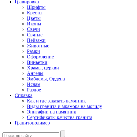
Гравировка
Шрифты
Кресты
Цветы
Иконы
Свечи
Святые
Пейзажи
Животные
Рамки
Оформление
Виньетки
Храмы, церкви
Ангелы
Эмблемы, Ордена
Ислам
Разное
Справка
Как и где заказать памятник
Виды гранита и мрамора на могилу
Эпитафии на памятник
Сертификаты качества гранита
Гранитополимер