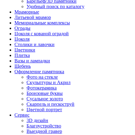
Барельеф/3D памятники
Удобный поиск по каталогу
Мраморные
Литьевой мрамор
Мемориальные комплексы
Ограды
Цоколя с кованой оградой
Цоколя
Столики и лавочки
Цветники
Плитка
Вазы и лампадки
Щебень
Оформление памятника
Фото на стекле
Скульптуры и Акрил
Фотокерамика
Бронзовые буквы
Сусальное золото
Скарпель и пескоструй
Цветной портрет
Сервис
3D дизайн
Благоустройство
Выездной гравер