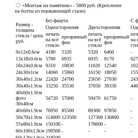
«Монтаж на памятник» - 5800 руб. (Крепление
на болты из нержавеющей стали)
Без фацета
С 
Размер -
Односторонняя
Двухсторонняя
Од
толщина
печать
печать
печ
стекла / цена
прозрачный
прозрачный
на всё
на всё
на 
руб.
фон
фон
стекло
стекло
сте
9х12х0.6см
4180
5320
5320
6460
-
13х18х0.6см
5700
6935
6935
8170
627
18х24х0.8см
9310
10830
11020
12540
102
24х30х1см
14060
15960
16150
18050
155
30х40х1.2см
22420
24700
25650
27930
243
30х40х1.9см
33250
35530
37050
39330
440
40х60х1.9см
фото
54720
57000
59470
61750
-
30х40см
40х60х1.9см
76950
85500
89300
97850
-
50х70х1.9см
114000
123500
127300
136800
-
55х80х1.9см
150100
-
178600
-
-
60х100х1.9см
199500
-
-
-
-
60х120х1.9см
218500
-
-
-
-