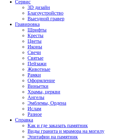
Сервис
3D дизайн
Благоустройство
Выездной гравер
Гравировка
Шрифты
Кресты
Цветы
Иконы
Свечи
Святые
Пейзажи
Животные
Рамки
Оформление
Виньетки
Храмы, церкви
Ангелы
Эмблемы, Ордена
Ислам
Разное
Справка
Как и где заказать памятник
Виды гранита и мрамора на могилу
Эпитафии на памятник