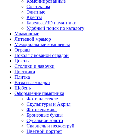
Комбинированные
Со стеклом
Элитные
Кресты
Барельеф/3D памятники
Удобный поиск по каталогу
Мраморные
Литьевой мрамор
Мемориальные комплексы
Ограды
Цоколя с кованой оградой
Цоколя
Столики и лавочки
Цветники
Плитка
Вазы и лампадки
Щебень
Оформление памятника
Фото на стекле
Скульптуры и Акрил
Фотокерамика
Бронзовые буквы
Сусальное золото
Скарпель и пескоструй
Цветной портрет