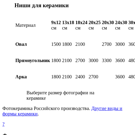
Ниши для керамики
9х12
13х18
18х24
20х25
20х30
24х30
30
Материал
см
см
см
см
см
см
см
Овал
1500
1800
2100
2700
3000
36
Прямоугольник
1800
2100
2700
3000
3300
3600
48
Арка
1800
2100
2400
2700
3600
48
Выберите размер фотографии на
керамике
Фотокерамика Российского производства.
Другие виды и
формы керамики
.
?