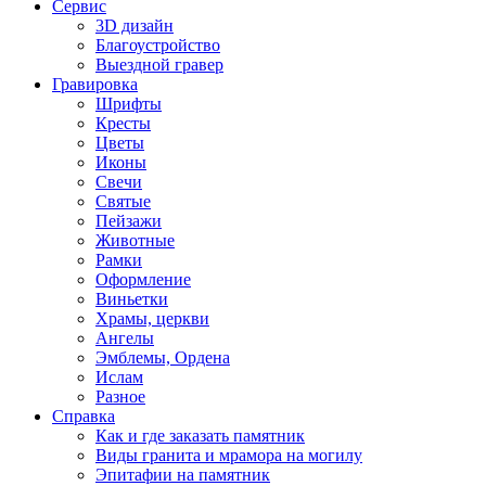
Сервис
3D дизайн
Благоустройство
Выездной гравер
Гравировка
Шрифты
Кресты
Цветы
Иконы
Свечи
Святые
Пейзажи
Животные
Рамки
Оформление
Виньетки
Храмы, церкви
Ангелы
Эмблемы, Ордена
Ислам
Разное
Справка
Как и где заказать памятник
Виды гранита и мрамора на могилу
Эпитафии на памятник