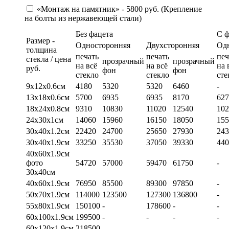
«Монтаж на памятник» - 5800 руб. (Крепление
на болты из нержавеющей стали)
Без фацета
С 
Размер -
Односторонняя
Двухсторонняя
Од
толщина
печать
печать
печ
стекла / цена
прозрачный
прозрачный
на всё
на всё
на 
руб.
фон
фон
стекло
стекло
сте
9х12х0.6см
4180
5320
5320
6460
-
13х18х0.6см
5700
6935
6935
8170
627
18х24х0.8см
9310
10830
11020
12540
102
24х30х1см
14060
15960
16150
18050
155
30х40х1.2см
22420
24700
25650
27930
243
30х40х1.9см
33250
35530
37050
39330
440
40х60х1.9см
фото
54720
57000
59470
61750
-
30х40см
40х60х1.9см
76950
85500
89300
97850
-
50х70х1.9см
114000
123500
127300
136800
-
55х80х1.9см
150100
-
178600
-
-
60х100х1.9см
199500
-
-
-
-
60х120х1.9см
218500
-
-
-
-