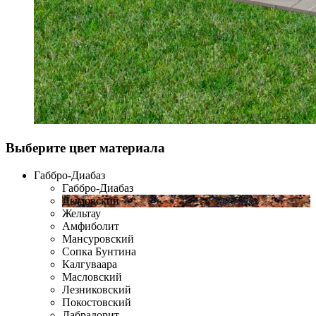
Выберите цвет материала
Габбро-Диабаз
Габбро-Диабаз
Дымовский
Жельтау
Амфиболит
Мансуровский
Сопка Бунтина
Калгуваара
Масловский
Лезниковский
Покостовский
Лабрадорит