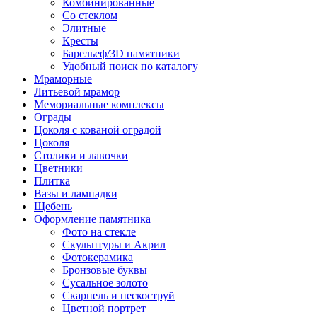
Комбинированные
Со стеклом
Элитные
Кресты
Барельеф/3D памятники
Удобный поиск по каталогу
Мраморные
Литьевой мрамор
Мемориальные комплексы
Ограды
Цоколя с кованой оградой
Цоколя
Столики и лавочки
Цветники
Плитка
Вазы и лампадки
Щебень
Оформление памятника
Фото на стекле
Скульптуры и Акрил
Фотокерамика
Бронзовые буквы
Сусальное золото
Скарпель и пескоструй
Цветной портрет