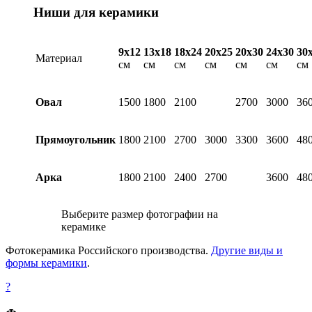
Ниши для керамики
9х12
13х18
18х24
20х25
20х30
24х30
30
Материал
см
см
см
см
см
см
см
Овал
1500
1800
2100
2700
3000
36
Прямоугольник
1800
2100
2700
3000
3300
3600
48
Арка
1800
2100
2400
2700
3600
48
Выберите размер фотографии на
керамике
Фотокерамика Российского производства.
Другие виды и
формы керамики
.
?