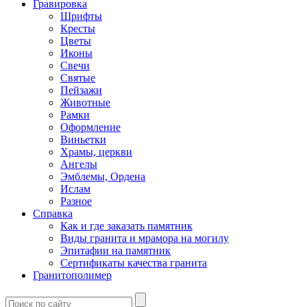
Гравировка
Шрифты
Кресты
Цветы
Иконы
Свечи
Святые
Пейзажи
Животные
Рамки
Оформление
Виньетки
Храмы, церкви
Ангелы
Эмблемы, Ордена
Ислам
Разное
Справка
Как и где заказать памятник
Виды гранита и мрамора на могилу
Эпитафии на памятник
Сертификаты качества гранита
Гранитополимер