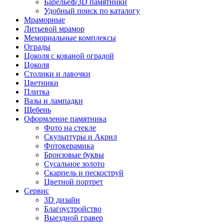
Барельеф/3D памятники
Удобный поиск по каталогу
Мраморные
Литьевой мрамор
Мемориальные комплексы
Ограды
Цоколя с кованой оградой
Цоколя
Столики и лавочки
Цветники
Плитка
Вазы и лампадки
Щебень
Оформление памятника
Фото на стекле
Скульптуры и Акрил
Фотокерамика
Бронзовые буквы
Сусальное золото
Скарпель и пескоструй
Цветной портрет
Сервис
3D дизайн
Благоустройство
Выездной гравер