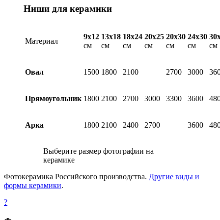
Ниши для керамики
9х12
13х18
18х24
20х25
20х30
24х30
30
Материал
см
см
см
см
см
см
см
Овал
1500
1800
2100
2700
3000
36
Прямоугольник
1800
2100
2700
3000
3300
3600
48
Арка
1800
2100
2400
2700
3600
48
Выберите размер фотографии на
керамике
Фотокерамика Российского производства.
Другие виды и
формы керамики
.
?