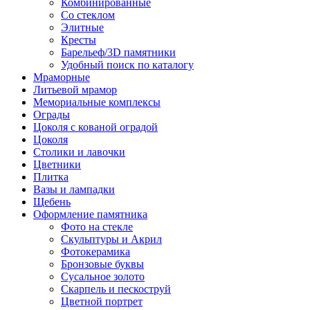
Комбинированные
Со стеклом
Элитные
Кресты
Барельеф/3D памятники
Удобный поиск по каталогу
Мраморные
Литьевой мрамор
Мемориальные комплексы
Ограды
Цоколя с кованой оградой
Цоколя
Столики и лавочки
Цветники
Плитка
Вазы и лампадки
Щебень
Оформление памятника
Фото на стекле
Скульптуры и Акрил
Фотокерамика
Бронзовые буквы
Сусальное золото
Скарпель и пескоструй
Цветной портрет