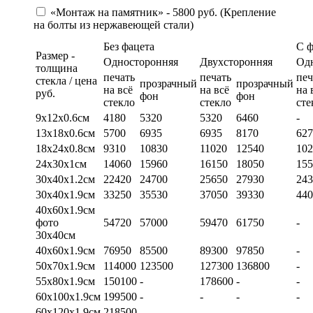
«Монтаж на памятник» - 5800 руб. (Крепление
на болты из нержавеющей стали)
Без фацета
С 
Размер -
Односторонняя
Двухсторонняя
Од
толщина
печать
печать
печ
стекла / цена
прозрачный
прозрачный
на всё
на всё
на 
руб.
фон
фон
стекло
стекло
сте
9х12х0.6см
4180
5320
5320
6460
-
13х18х0.6см
5700
6935
6935
8170
627
18х24х0.8см
9310
10830
11020
12540
102
24х30х1см
14060
15960
16150
18050
155
30х40х1.2см
22420
24700
25650
27930
243
30х40х1.9см
33250
35530
37050
39330
440
40х60х1.9см
фото
54720
57000
59470
61750
-
30х40см
40х60х1.9см
76950
85500
89300
97850
-
50х70х1.9см
114000
123500
127300
136800
-
55х80х1.9см
150100
-
178600
-
-
60х100х1.9см
199500
-
-
-
-
60х120х1.9см
218500
-
-
-
-