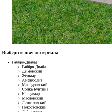
Выберите цвет материала
Габбро-Диабаз
Габбро-Диабаз
Дымовский
Жельтау
Амфиболит
Мансуровский
Сопка Бунтина
Калгуваара
Масловский
Лезниковский
Покостовский
Лабрадорит