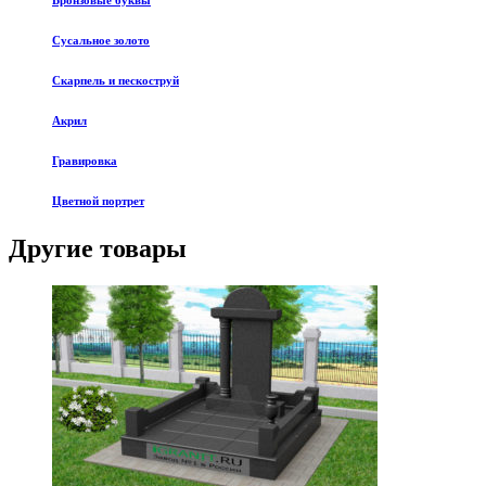
Бронзовые буквы
Сусальное золото
Скарпель и пескоструй
Акрил
Гравировка
Цветной портрет
Другие товары