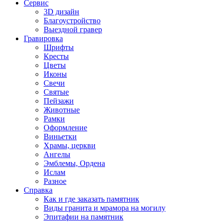
Сервис
3D дизайн
Благоустройство
Выездной гравер
Гравировка
Шрифты
Кресты
Цветы
Иконы
Свечи
Святые
Пейзажи
Животные
Рамки
Оформление
Виньетки
Храмы, церкви
Ангелы
Эмблемы, Ордена
Ислам
Разное
Справка
Как и где заказать памятник
Виды гранита и мрамора на могилу
Эпитафии на памятник