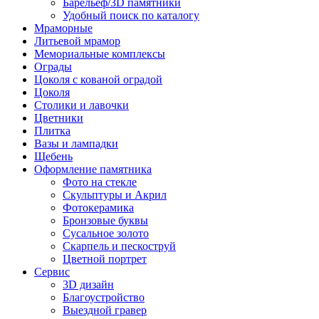
Барельеф/3D памятники
Удобный поиск по каталогу
Мраморные
Литьевой мрамор
Мемориальные комплексы
Ограды
Цоколя с кованой оградой
Цоколя
Столики и лавочки
Цветники
Плитка
Вазы и лампадки
Щебень
Оформление памятника
Фото на стекле
Скульптуры и Акрил
Фотокерамика
Бронзовые буквы
Сусальное золото
Скарпель и пескоструй
Цветной портрет
Сервис
3D дизайн
Благоустройство
Выездной гравер