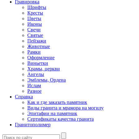
Гравировка
Шрифты
Кресты
Цветы
Иконы
Свечи
Святые
Пейзажи
Животные
Рамки
Оформление
Виньетки
Храмы, церкви
Ангелы
Эмблемы, Ордена
Ислам
Разное
Справка
Как и где заказать памятник
Виды гранита и мрамора на могилу
Эпитафии на памятник
Сертификаты качества гранита
Гранитополимер