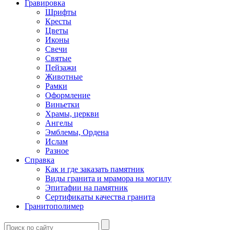
Гравировка
Шрифты
Кресты
Цветы
Иконы
Свечи
Святые
Пейзажи
Животные
Рамки
Оформление
Виньетки
Храмы, церкви
Ангелы
Эмблемы, Ордена
Ислам
Разное
Справка
Как и где заказать памятник
Виды гранита и мрамора на могилу
Эпитафии на памятник
Сертификаты качества гранита
Гранитополимер