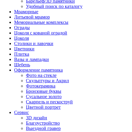
Барельеф/3D памятники
Удобный поиск по каталогу
Мраморные
Литьевой мрамор
Мемориальные комплексы
Ограды
Цоколя с кованой оградой
Цоколя
Столики и лавочки
Цветники
Плитка
Вазы и лампадки
Щебень
Оформление памятника
Фото на стекле
Скульптуры и Акрил
Фотокерамика
Бронзовые буквы
Сусальное золото
Скарпель и пескоструй
Цветной портрет
Сервис
3D дизайн
Благоустройство
Выездной гравер