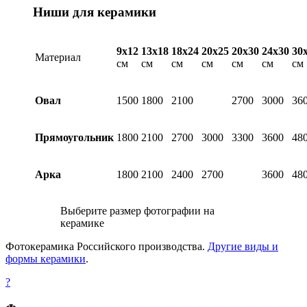
Ниши для керамики
9х12
13х18
18х24
20х25
20х30
24х30
30
Материал
см
см
см
см
см
см
см
Овал
1500
1800
2100
2700
3000
36
Прямоугольник
1800
2100
2700
3000
3300
3600
48
Арка
1800
2100
2400
2700
3600
48
Выберите размер фотографии на
керамике
Фотокерамика Российского производства.
Другие виды и
формы керамики
.
?