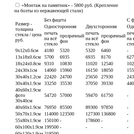
«Монтаж на памятник» - 5800 руб. (Крепление
на болты из нержавеющей стали)
Без фацета
С 
Размер -
Односторонняя
Двухсторонняя
Од
толщина
печать
печать
печ
стекла / цена
прозрачный
прозрачный
на всё
на всё
на 
руб.
фон
фон
стекло
стекло
сте
9х12х0.6см
4180
5320
5320
6460
-
13х18х0.6см
5700
6935
6935
8170
627
18х24х0.8см
9310
10830
11020
12540
102
24х30х1см
14060
15960
16150
18050
155
30х40х1.2см
22420
24700
25650
27930
243
30х40х1.9см
33250
35530
37050
39330
440
40х60х1.9см
фото
54720
57000
59470
61750
-
30х40см
40х60х1.9см
76950
85500
89300
97850
-
50х70х1.9см
114000
123500
127300
136800
-
55х80х1.9см
150100
-
178600
-
-
60х100х1.9см
199500
-
-
-
-
60х120х1.9см
218500
-
-
-
-