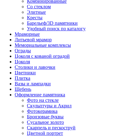
Комбинированные
Со стеклом
Элитные
Кресты
Барельеф/3D памятники
Удобный поиск по каталогу
Мраморные
Литьевой мрамор
Мемориальные комплексы
Ограды
Цоколя с кованой оградой
Цоколя
Столики и лавочки
Цветники
Плитка
Вазы и лампадки
Щебень
Оформление памятника
Фото на стекле
Скульптуры и Акрил
Фотокерамика
Бронзовые буквы
Сусальное золото
Скарпель и пескоструй
Цветной портрет