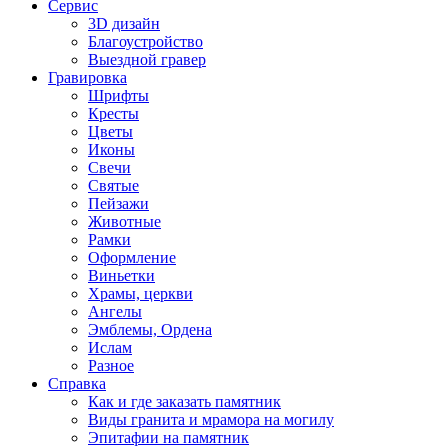
Сервис
3D дизайн
Благоустройство
Выездной гравер
Гравировка
Шрифты
Кресты
Цветы
Иконы
Свечи
Святые
Пейзажи
Животные
Рамки
Оформление
Виньетки
Храмы, церкви
Ангелы
Эмблемы, Ордена
Ислам
Разное
Справка
Как и где заказать памятник
Виды гранита и мрамора на могилу
Эпитафии на памятник