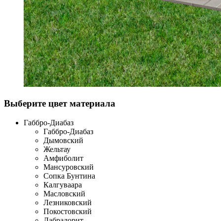
Выберите цвет материала
Габбро-Диабаз
Габбро-Диабаз
Дымовский
Жельтау
Амфиболит
Мансуровский
Сопка Бунтина
Калгуваара
Масловский
Лезниковский
Покостовский
Лабрадорит