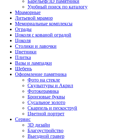
Барельеф/3D памятники
Удобный поиск по каталогу
Мраморные
Литьевой мрамор
Мемориальные комплексы
Ограды
Цоколя с кованой оградой
Цоколя
Столики и лавочки
Цветники
Плитка
Вазы и лампадки
Щебень
Оформление памятника
Фото на стекле
Скульптуры и Акрил
Фотокерамика
Бронзовые буквы
Сусальное золото
Скарпель и пескоструй
Цветной портрет
Сервис
3D дизайн
Благоустройство
Выездной гравер