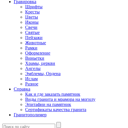
Гравировка
Шрифты
Кресты
Цветы
Иконы
Свечи
Святые
Пейзажи
Животные
Рамки
Оформление
Виньетки
Храмы, церкви
Ангелы
Эмблемы, Ордена
Ислам
Разное
Справка
Как и где заказать памятник
Виды гранита и мрамора на могилу
Эпитафии на памятник
Сертификаты качества гранита
Гранитополимер