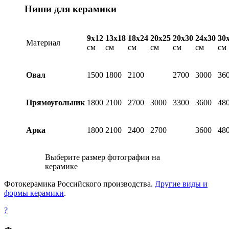
Ниши для керамики
9х12
13х18
18х24
20х25
20х30
24х30
30
Материал
см
см
см
см
см
см
см
Овал
1500
1800
2100
2700
3000
36
Прямоугольник
1800
2100
2700
3000
3300
3600
48
Арка
1800
2100
2400
2700
3600
48
Выберите размер фотографии на
керамике
Фотокерамика Российского производства.
Другие виды и
формы керамики
.
?