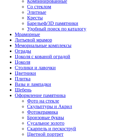
Комбинированные
Со стеклом
Элитные
Кресты
Барельеф/3D памятники
Удобный поиск по каталогу
Мраморные
Литьевой мрамор
Мемориальные комплексы
Ограды
Цоколя с кованой оградой
Цоколя
Столики и лавочки
Цветники
Плитка
Вазы и лампадки
Щебень
Оформление памятника
Фото на стекле
Скульптуры и Акрил
Фотокерамика
Бронзовые буквы
Сусальное золото
Скарпель и пескоструй
Цветной портрет