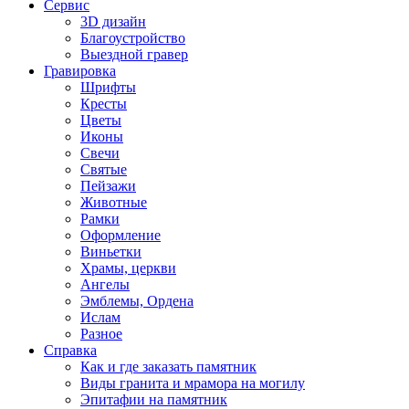
Сервис
3D дизайн
Благоустройство
Выездной гравер
Гравировка
Шрифты
Кресты
Цветы
Иконы
Свечи
Святые
Пейзажи
Животные
Рамки
Оформление
Виньетки
Храмы, церкви
Ангелы
Эмблемы, Ордена
Ислам
Разное
Справка
Как и где заказать памятник
Виды гранита и мрамора на могилу
Эпитафии на памятник