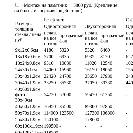
«Монтаж на памятник» - 5800 руб. (Крепление
на болты из нержавеющей стали)
Без фацета
С 
Размер -
Односторонняя
Двухсторонняя
Од
толщина
печать
печать
печ
стекла / цена
прозрачный
прозрачный
на всё
на всё
на 
руб.
фон
фон
стекло
стекло
сте
9х12х0.6см
4180
5320
5320
6460
-
13х18х0.6см
5700
6935
6935
8170
627
18х24х0.8см
9310
10830
11020
12540
102
24х30х1см
14060
15960
16150
18050
155
30х40х1.2см
22420
24700
25650
27930
243
30х40х1.9см
33250
35530
37050
39330
440
40х60х1.9см
фото
54720
57000
59470
61750
-
30х40см
40х60х1.9см
76950
85500
89300
97850
-
50х70х1.9см
114000
123500
127300
136800
-
55х80х1.9см
150100
-
178600
-
-
60х100х1.9см
199500
-
-
-
-
60х120х1.9см
218500
-
-
-
-