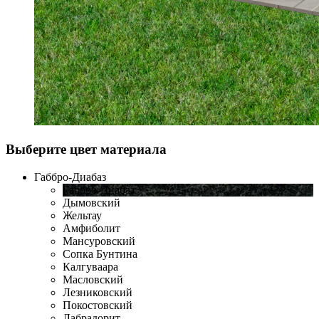
Выберите цвет материала
Габбро-Диабаз
Габбро-Диабаз
Дымовский
Жельтау
Амфиболит
Мансуровский
Сопка Бунтина
Калгуваара
Масловский
Лезниковский
Покостовский
Лабрадорит