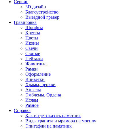
Сервис
3D дизайн
Благоустройство
Выездной гравер
Гравировка
Шрифты
Кресты
Цветы
Иконы
Свечи
Святые
Пейзажи
Животные
Рамки
Оформление
Виньетки
Храмы, церкви
Ангелы
Эмблемы, Ордена
Ислам
Разное
Справка
Как и где заказать памятник
Виды гранита и мрамора на могилу
Эпитафии на памятник