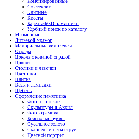
Комбинированные
Со стеклом
Элитные
Кресты
Барельеф/3D памятники
Удобный поиск по каталогу
Мраморные
Литьевой мрамор
Мемориальные комплексы
Ограды
Цоколя с кованой оградой
Цоколя
Столики и лавочки
Цветники
Плитка
Вазы и лампадки
Щебень
Оформление памятника
Фото на стекле
Скульптуры и Акрил
Фотокерамика
Бронзовые буквы
Сусальное золото
Скарпель и пескоструй
Цветной портрет