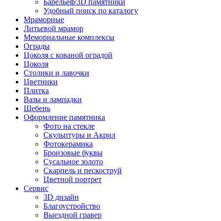
Барельеф/3D памятники
Удобный поиск по каталогу
Мраморные
Литьевой мрамор
Мемориальные комплексы
Ограды
Цоколя с кованой оградой
Цоколя
Столики и лавочки
Цветники
Плитка
Вазы и лампадки
Щебень
Оформление памятника
Фото на стекле
Скульптуры и Акрил
Фотокерамика
Бронзовые буквы
Сусальное золото
Скарпель и пескоструй
Цветной портрет
Сервис
3D дизайн
Благоустройство
Выездной гравер