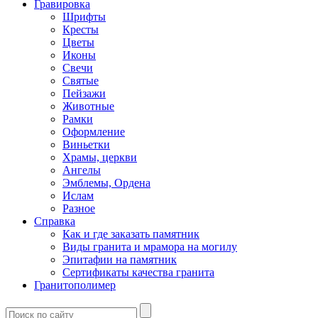
Гравировка
Шрифты
Кресты
Цветы
Иконы
Свечи
Святые
Пейзажи
Животные
Рамки
Оформление
Виньетки
Храмы, церкви
Ангелы
Эмблемы, Ордена
Ислам
Разное
Справка
Как и где заказать памятник
Виды гранита и мрамора на могилу
Эпитафии на памятник
Сертификаты качества гранита
Гранитополимер