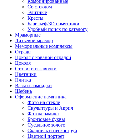
Комбинированные
Со стеклом
Элитные
Кресты
Барельеф/3D памятники
Удобный поиск по каталогу
Мраморные
Литьевой мрамор
Мемориальные комплексы
Ограды
Цоколя с кованой оградой
Цоколя
Столики и лавочки
Цветники
Плитка
Вазы и лампадки
Щебень
Оформление памятника
Фото на стекле
Скульптуры и Акрил
Фотокерамика
Бронзовые буквы
Сусальное золото
Скарпель и пескоструй
Цветной портрет