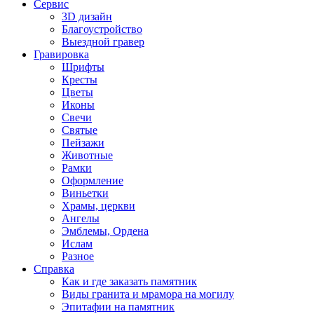
Сервис
3D дизайн
Благоустройство
Выездной гравер
Гравировка
Шрифты
Кресты
Цветы
Иконы
Свечи
Святые
Пейзажи
Животные
Рамки
Оформление
Виньетки
Храмы, церкви
Ангелы
Эмблемы, Ордена
Ислам
Разное
Справка
Как и где заказать памятник
Виды гранита и мрамора на могилу
Эпитафии на памятник