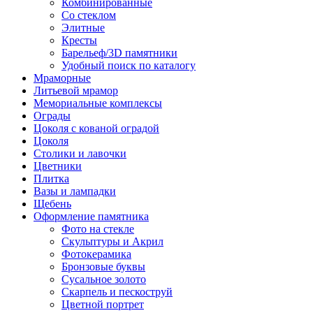
Комбинированные
Со стеклом
Элитные
Кресты
Барельеф/3D памятники
Удобный поиск по каталогу
Мраморные
Литьевой мрамор
Мемориальные комплексы
Ограды
Цоколя с кованой оградой
Цоколя
Столики и лавочки
Цветники
Плитка
Вазы и лампадки
Щебень
Оформление памятника
Фото на стекле
Скульптуры и Акрил
Фотокерамика
Бронзовые буквы
Сусальное золото
Скарпель и пескоструй
Цветной портрет