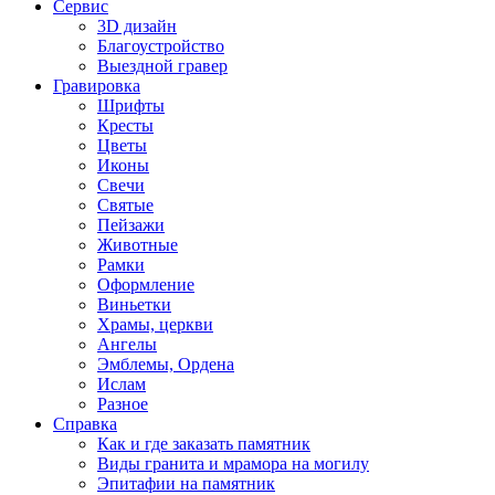
Сервис
3D дизайн
Благоустройство
Выездной гравер
Гравировка
Шрифты
Кресты
Цветы
Иконы
Свечи
Святые
Пейзажи
Животные
Рамки
Оформление
Виньетки
Храмы, церкви
Ангелы
Эмблемы, Ордена
Ислам
Разное
Справка
Как и где заказать памятник
Виды гранита и мрамора на могилу
Эпитафии на памятник