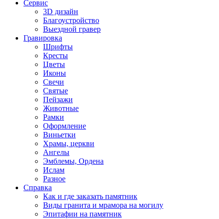
Сервис
3D дизайн
Благоустройство
Выездной гравер
Гравировка
Шрифты
Кресты
Цветы
Иконы
Свечи
Святые
Пейзажи
Животные
Рамки
Оформление
Виньетки
Храмы, церкви
Ангелы
Эмблемы, Ордена
Ислам
Разное
Справка
Как и где заказать памятник
Виды гранита и мрамора на могилу
Эпитафии на памятник