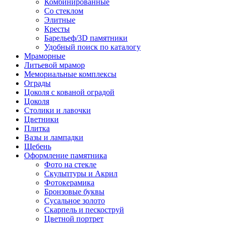
Комбинированные
Со стеклом
Элитные
Кресты
Барельеф/3D памятники
Удобный поиск по каталогу
Мраморные
Литьевой мрамор
Мемориальные комплексы
Ограды
Цоколя с кованой оградой
Цоколя
Столики и лавочки
Цветники
Плитка
Вазы и лампадки
Щебень
Оформление памятника
Фото на стекле
Скульптуры и Акрил
Фотокерамика
Бронзовые буквы
Сусальное золото
Скарпель и пескоструй
Цветной портрет